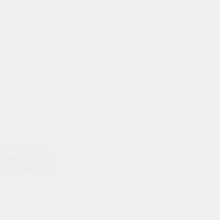
emenkum HAM, No
ti Blok A No. 2B,
istrasi dan faktual