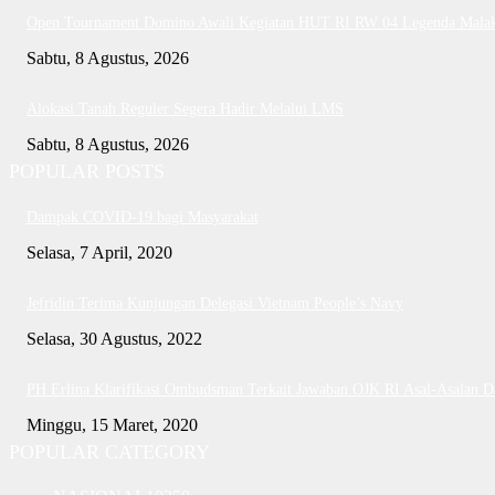
Open Tournament Domino Awali Kegiatan HUT RI RW 04 Legenda Mala
Sabtu, 8 Agustus, 2026
Alokasi Tanah Reguler Segera Hadir Melalui LMS
Sabtu, 8 Agustus, 2026
POPULAR POSTS
Dampak COVID-19 bagi Masyarakat
Selasa, 7 April, 2020
Jefridin Terima Kunjungan Delegasi Vietnam People’s Navy
Selasa, 30 Agustus, 2022
PH Erlina Klarifikasi Ombudsman Terkait Jawaban OJK RI Asal-Asalan 
Minggu, 15 Maret, 2020
POPULAR CATEGORY