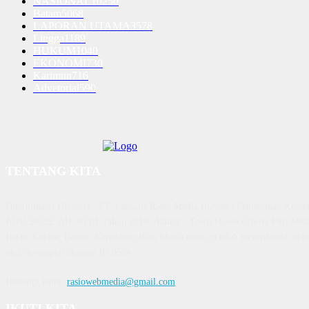
NASIONAL
10250
Batam
5068
LAPORAN UTAMA
3578
Lingga
1189
HUKUM
1040
EKONOMI
730
Karimun
716
Advetorial
590
TENTANG KITA
Diterbitkan | Dikelola : PT. Laksana Rasio Media Inovasi | Pengesahan K
AHU 59522. AH. 01.01 Tahun 2018. Alamat : Town House Cluster Puri Mela
Batam Centre, Batam, Kepulauan Riau Media rasio.co telah terverifikasi admin
oleh dewanpers dengan ID 9564
Hubungi kami:
rasiowebmedia@gmail.com
IKUTI KITA