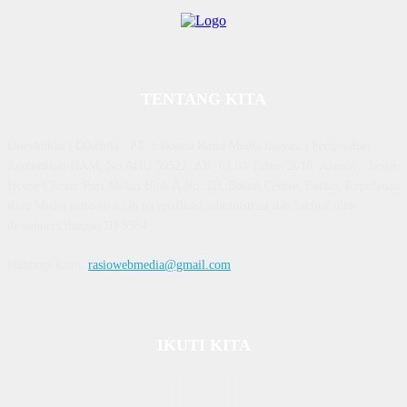
TENTANG KITA
Diterbitkan | Dikelola : PT. Laksana Rasio Media Inovasi | Pengesahan
Kemenkum HAM, No AHU 59522. AH. 01.01 Tahun 2018. Alamat : Town
House Cluster Puri Melati Blok A No. 2B, Batam Centre, Batam, Kepulauan
Riau Media rasio.co telah terverifikasi administrasi dan faktual oleh
dewanpers dengan ID 9564
Hubungi kami:
rasiowebmedia@gmail.com
IKUTI KITA