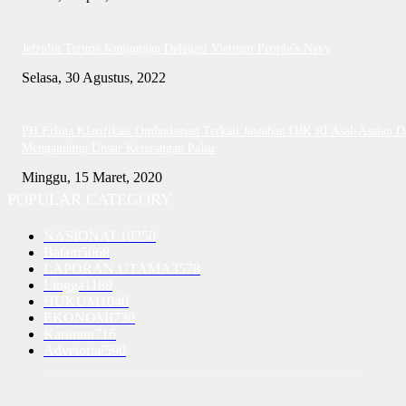
Jefridin Terima Kunjungan Delegasi Vietnam People’s Navy
Selasa, 30 Agustus, 2022
PH Erlina Klarifikasi Ombudsman Terkait Jawaban OJK RI Asal-Asalan D
Mengandung Unsur Keterangan Palsu
Minggu, 15 Maret, 2020
POPULAR CATEGORY
NASIONAL
10250
Batam
5068
LAPORAN UTAMA
3578
Lingga
1189
HUKUM
1040
EKONOMI
730
Karimun
716
Advetorial
590