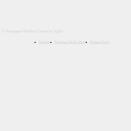
© Newspaper WordPress Theme by TagDiv
Redaksi
Pedoman Media Siber
Tentang Kami