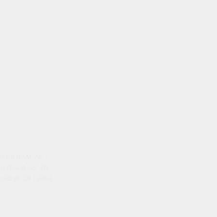
emenkum HAM, No
ti Blok A No. 2B,
istrasi dan faktual