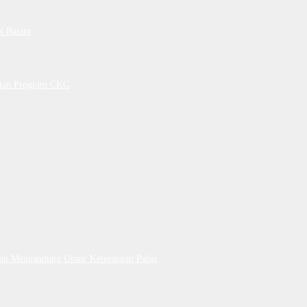
PN Batam
petan Program CKG
Dan Mengandung Unsur Keterangan Palsu