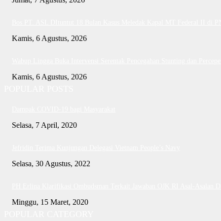
Bos PT. ASL DItuntut 18 Bulan Kasus Meledak Kapal MT Federal II di 
Kamis, 6 Agustus, 2026
Wabup Lingga Buka Intervensi Serentak Pencegahan Stunting dan Perce
Kamis, 6 Agustus, 2026
POPULAR POSTS
Dampak COVID-19 bagi Masyarakat
Selasa, 7 April, 2020
Jefridin Terima Kunjungan Delegasi Vietnam People’s Navy
Selasa, 30 Agustus, 2022
PH Erlina Klarifikasi Ombudsman Terkait Jawaban OJK RI Asal-Asalan 
Minggu, 15 Maret, 2020
POPULAR CATEGORY