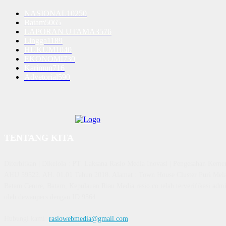
NASIONAL
10250
Batam
5065
LAPORAN UTAMA
3576
Lingga
1189
HUKUM
1040
EKONOMI
730
Karimun
716
Advetorial
590
TENTANG KITA
Diterbitkan | Dikelola : PT. Laksana Rasio Media Inovasi | Pengesahan K
AHU 59522. AH. 01.01 Tahun 2018. Alamat : Town House Cluster Puri Mela
Batam Centre, Batam, Kepulauan Riau Media rasio.co telah terverifikasi admin
oleh dewanpers dengan ID 9564
Hubungi kami:
rasiowebmedia@gmail.com