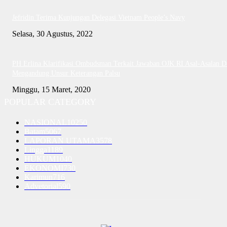
Jefridin Terima Kunjungan Delegasi Vietnam People’s Navy
Selasa, 30 Agustus, 2022
PH Erlina Klarifikasi Ombudsman Terkait Jawaban OJK RI Asal-Asalan D
Mengandung Unsur Keterangan Palsu
Minggu, 15 Maret, 2020
POPULAR CATEGORY
NASIONAL
10250
Batam
5067
LAPORAN UTAMA
3578
Lingga
1189
HUKUM
1040
EKONOMI
730
Karimun
716
Advetorial
590