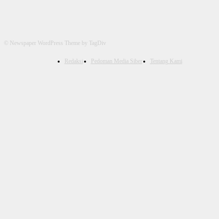
© Newspaper WordPress Theme by TagDiv
Redaksi
Pedoman Media Siber
Tentang Kami