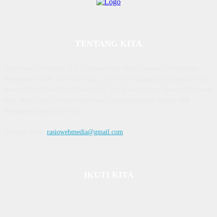
TENTANG KITA
Diterbitkan | Dikelola : PT. Laksana Rasio Media Inovasi | Pengesahan
Kemenkum HAM, No AHU 59522. AH. 01.01 Tahun 2018. Alamat : Town
House Cluster Puri Melati Blok A No. 2B, Batam Centre, Batam, Kepulauan
Riau Media rasio.co telah terverifikasi administrasi dan faktual oleh
dewanpers dengan ID 9564
Hubungi kami:
rasiowebmedia@gmail.com
IKUTI KITA