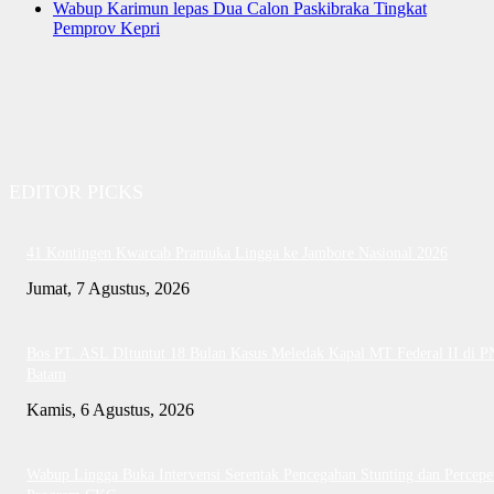
Wabup Karimun lepas Dua Calon Paskibraka Tingkat
Pemprov Kepri
EDITOR PICKS
41 Kontingen Kwarcab Pramuka Lingga ke Jambore Nasional 2026
Jumat, 7 Agustus, 2026
Bos PT. ASL DItuntut 18 Bulan Kasus Meledak Kapal MT Federal II di P
Batam
Kamis, 6 Agustus, 2026
Wabup Lingga Buka Intervensi Serentak Pencegahan Stunting dan Percepe