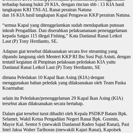
terhadap barang bukti 29 KIA, dengan rincian sbb : 13 KIA hasil
tangkapan KRI TNI-AL Ranai perairan Natuna
dan 16 KIA hasil tangkapan Kapal Pengawas KKP perairan Natuna.
“semua Kapal yang ditenggelamkan sudah mendapatkan putusan
inkrah Pengadilan. Dan diserahkan pelaksananaan penenggelaman
kepada Satgas 115 illegal Fishing,” Kata Danlanal Ranai Letkol
Laut (P) Tony Herdianto, SE.
Adapun giat tersebut dilaksanakan secara live streaming yang
dipandu langsung oleh Menteri KKP RI Ibu Susi Puji Astuti, dengan
tentatif kegiatan di Pimpinan pelaksaan peledakan KIA yaitu
Danlanal Ranai Letkol Laut (P) Tony Herdianto, SE
dimana Peledakan 10 Kapal Ikan Asing (KIA) dengan
menggunakan bahan peledak yang dilaksanakan oleh Team Paska
Koarmabar.
selain itu Peledakan/penenggelaman 29 Kapal Ikan Asing (KIA)
tersebut akan dilaksanakan secara bertahap.
Dalam giat tersebut turut dihadiri oleh Kepala PSDKP Batam Bpk.
Selamet, Wakil Ketua Pengadilan Negeri Ranai Bpk. Gusmin,
Mayor Kal. Sentot S (mewakili Danlanud Raden Sajad Ranai), Pasi
Intel Jaksa Waher Tarihoran (mewakili Kajari Ranai), Kapolsek