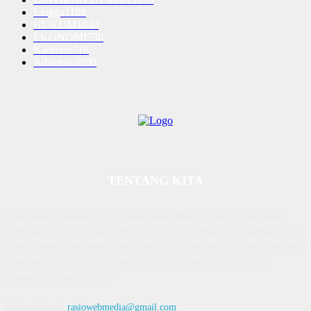
Lingga
1189
HUKUM
1040
EKONOMI
730
Karimun
716
Advetorial
590
TENTANG KITA
Diterbitkan | Dikelola : PT. Laksana Rasio Media Inovasi | Pengesahan
Kemenkum HAM, No AHU 59522. AH. 01.01 Tahun 2018. Alamat : Town
House Cluster Puri Melati Blok A No. 2B, Batam Centre, Batam, Kepulauan
Riau Media rasio.co telah terverifikasi administrasi dan faktual oleh
dewanpers dengan ID 9564
Hubungi kami:
rasiowebmedia@gmail.com