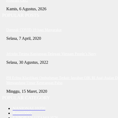
Program CKG
Kamis, 6 Agustus, 2026
POPULAR POSTS
Dampak COVID-19 bagi Masyarakat
Selasa, 7 April, 2020
Jefridin Terima Kunjungan Delegasi Vietnam People’s Navy
Selasa, 30 Agustus, 2022
PH Erlina Klarifikasi Ombudsman Terkait Jawaban OJK RI Asal-Asalan D
Mengandung Unsur Keterangan Palsu
Minggu, 15 Maret, 2020
POPULAR CATEGORY
NASIONAL
10250
Batam
5065
LAPORAN UTAMA
3576