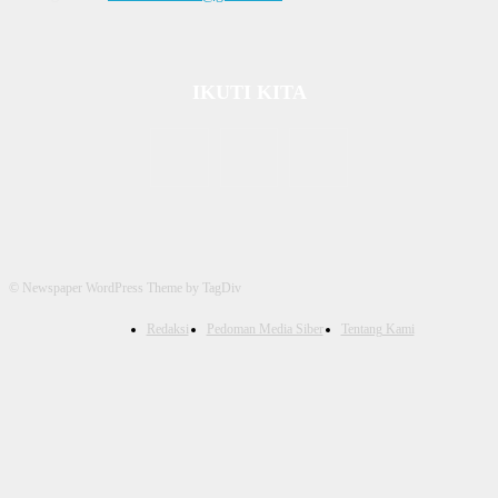
IKUTI KITA
© Newspaper WordPress Theme by TagDiv
Redaksi
Pedoman Media Siber
Tentang Kami