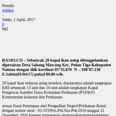
Penulis
redaksi
-
Sabtu, 1 April, 2017
0
682
RASIO.CO – Sebanyak 29 kapal ikan asing ditenggelamkan
diperairan Desa Sabang Mawang Kec. Pulau Tiga Kabupaten
Natuna dengan titik kordinat 05°35.870` N – 108°07.136`
E.Sabtu(01/04/17) pukul 09.00 wib.
29 kapal ikan nelayan asing tersebut, diantaranya adalah tangkapan
KRI sebanyak 13 unit dan 16 unit adalah tangkapan Kapal
Pengawas Aumber Daya Kelauatan Perikanan (PSDKP)
Kementerian kelautan dan Perikanan.
sesuai Surat Penetapan dari Pengadilan Negeri/Perikanan Ranai
dengan nomor surat : 93-103/Pen.Pid.Sus-Prk/2016 tanggal 21
Desember 2016 tentang persetujuan pemusnahan/penenggelaman