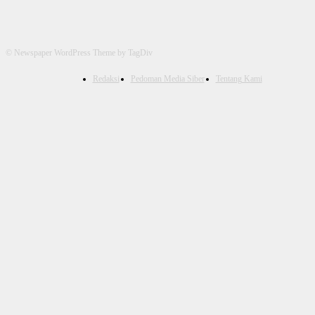
© Newspaper WordPress Theme by TagDiv
Redaksi
Pedoman Media Siber
Tentang Kami