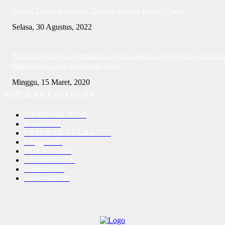
Jefridin Terima Kunjungan Delegasi Vietnam People’s Navy
Selasa, 30 Agustus, 2022
PH Erlina Klarifikasi Ombudsman Terkait Jawaban OJK RI Asal-Asalan D
Mengandung Unsur Keterangan Palsu
Minggu, 15 Maret, 2020
POPULAR CATEGORY
NASIONAL
10250
Batam
5064
LAPORAN UTAMA
3575
Lingga
1187
HUKUM
1040
EKONOMI
730
Karimun
716
Advetorial
590