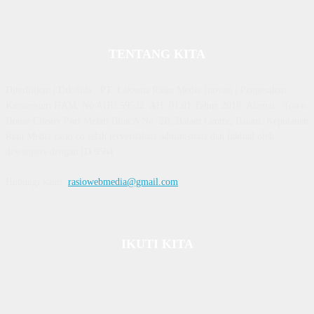
TENTANG KITA
Diterbitkan | Dikelola : PT. Laksana Rasio Media Inovasi | Pengesahan
Kemenkum HAM, No AHU 59522. AH. 01.01 Tahun 2018. Alamat : Town
House Cluster Puri Melati Blok A No. 2B, Batam Centre, Batam, Kepulauan
Riau Media rasio.co telah terverifikasi administrasi dan faktual oleh
dewanpers dengan ID 9564
Hubungi kami:
rasiowebmedia@gmail.com
IKUTI KITA