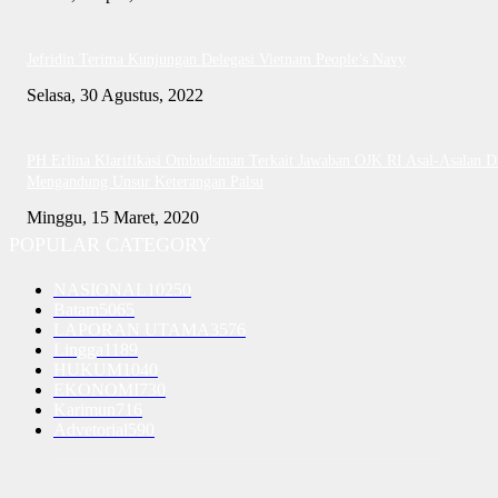
Jefridin Terima Kunjungan Delegasi Vietnam People’s Navy
Selasa, 30 Agustus, 2022
PH Erlina Klarifikasi Ombudsman Terkait Jawaban OJK RI Asal-Asalan D
Mengandung Unsur Keterangan Palsu
Minggu, 15 Maret, 2020
POPULAR CATEGORY
NASIONAL
10250
Batam
5065
LAPORAN UTAMA
3576
Lingga
1189
HUKUM
1040
EKONOMI
730
Karimun
716
Advetorial
590