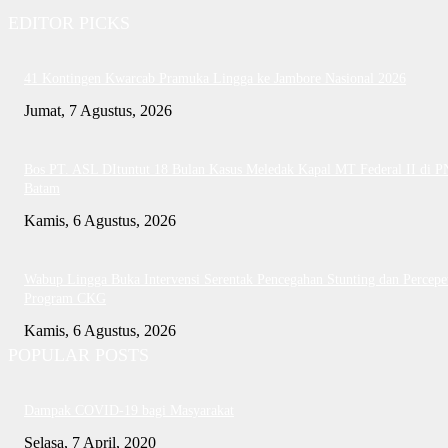
EDITOR PICKS
41 Kontingen Kwarcab Pramuka Lingga ke Jambore Nasional 2026
Jumat, 7 Agustus, 2026
Bos PT. ASL DItuntut 18 Bulan Kasus Meledak Kapal MT Federal II di P
Batam
Kamis, 6 Agustus, 2026
Wabup Lingga Buka Intervensi Serentak Pencegahan Stunting dan Percepe
Program CKG
Kamis, 6 Agustus, 2026
POPULAR POSTS
Dampak COVID-19 bagi Masyarakat
Selasa, 7 April, 2020