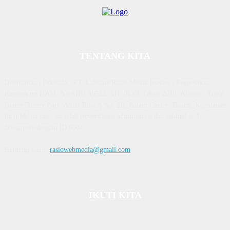
TENTANG KITA
Diterbitkan | Dikelola : PT. Laksana Rasio Media Inovasi | Pengesahan
Kemenkum HAM, No AHU 59522. AH. 01.01 Tahun 2018. Alamat : Town
House Cluster Puri Melati Blok A No. 2B, Batam Centre, Batam, Kepulauan
Riau Media rasio.co telah terverifikasi administrasi dan faktual oleh
dewanpers dengan ID 9564
Hubungi kami:
rasiowebmedia@gmail.com
IKUTI KITA