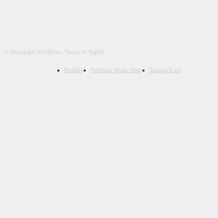
© Newspaper WordPress Theme by TagDiv
Redaksi
Pedoman Media Siber
Tentang Kami