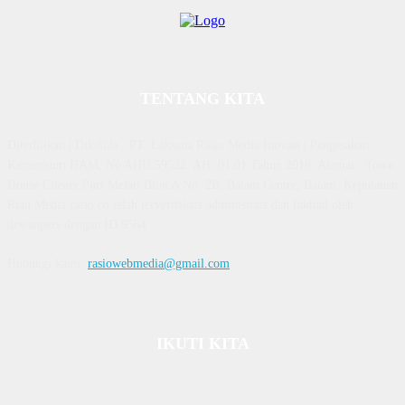
TENTANG KITA
Diterbitkan | Dikelola : PT. Laksana Rasio Media Inovasi | Pengesahan
Kemenkum HAM, No AHU 59522. AH. 01.01 Tahun 2018. Alamat : Town
House Cluster Puri Melati Blok A No. 2B, Batam Centre, Batam, Kepulauan
Riau Media rasio.co telah terverifikasi administrasi dan faktual oleh
dewanpers dengan ID 9564
Hubungi kami:
rasiowebmedia@gmail.com
IKUTI KITA