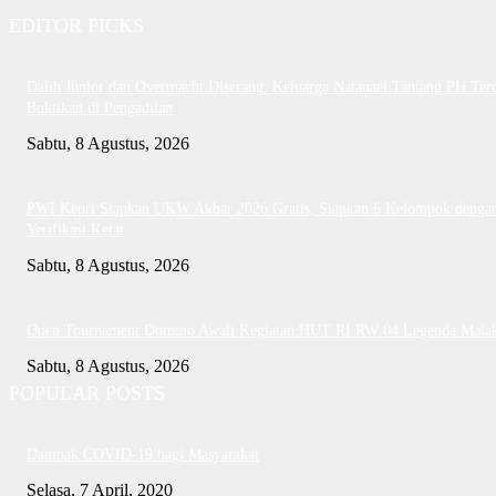
EDITOR PICKS
Dalih Junior dan Overmacht Diserang: Keluarga Natanael Tantang PH Te
Buktikan di Pengadilan
Sabtu, 8 Agustus, 2026
PWI Kepri Siapkan UKW Akbar 2026 Gratis, Siapkan 6 Kelompok denga
Verifikasi Ketat
Sabtu, 8 Agustus, 2026
Open Tournament Domino Awali Kegiatan HUT RI RW 04 Legenda Mala
Sabtu, 8 Agustus, 2026
POPULAR POSTS
Dampak COVID-19 bagi Masyarakat
Selasa, 7 April, 2020