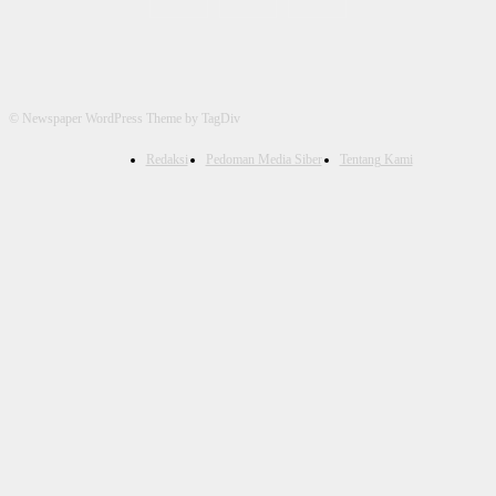
© Newspaper WordPress Theme by TagDiv
Redaksi
Pedoman Media Siber
Tentang Kami