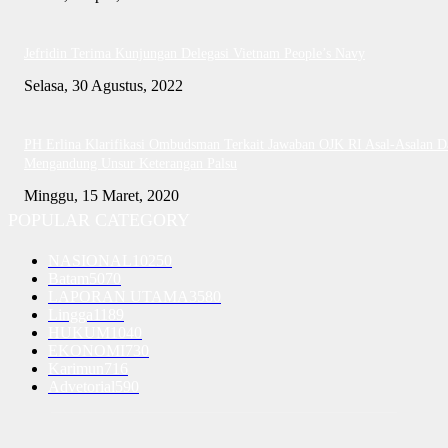
Jefridin Terima Kunjungan Delegasi Vietnam People’s Navy
Selasa, 30 Agustus, 2022
PH Erlina Klarifikasi Ombudsman Terkait Jawaban OJK RI Asal-Asalan D
Mengandung Unsur Keterangan Palsu
Minggu, 15 Maret, 2020
POPULAR CATEGORY
NASIONAL
10250
Batam
5070
LAPORAN UTAMA
3580
Lingga
1189
HUKUM
1040
EKONOMI
730
Karimun
716
Advetorial
590