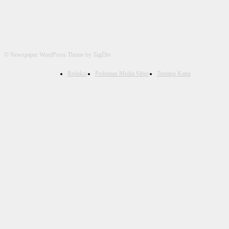
© Newspaper WordPress Theme by TagDiv
Redaksi
Pedoman Media Siber
Tentang Kami