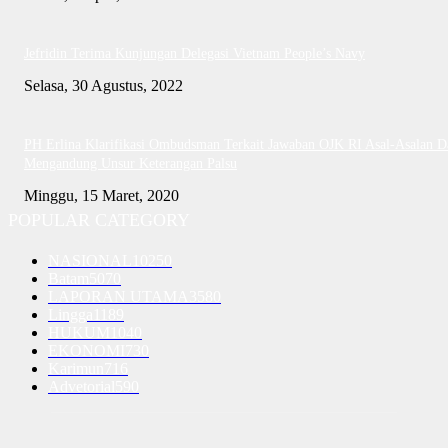
Jefridin Terima Kunjungan Delegasi Vietnam People’s Navy
Selasa, 30 Agustus, 2022
PH Erlina Klarifikasi Ombudsman Terkait Jawaban OJK RI Asal-Asalan D
Mengandung Unsur Keterangan Palsu
Minggu, 15 Maret, 2020
POPULAR CATEGORY
NASIONAL
10250
Batam
5070
LAPORAN UTAMA
3580
Lingga
1189
HUKUM
1040
EKONOMI
730
Karimun
716
Advetorial
590