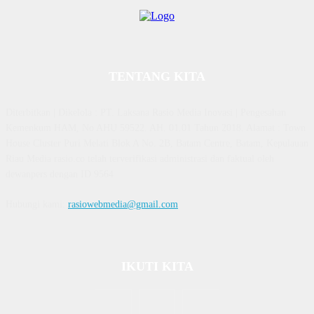
TENTANG KITA
Diterbitkan | Dikelola : PT. Laksana Rasio Media Inovasi | Pengesahan
Kemenkum HAM, No AHU 59522. AH. 01.01 Tahun 2018. Alamat : Town
House Cluster Puri Melati Blok A No. 2B, Batam Centre, Batam, Kepulauan
Riau Media rasio.co telah terverifikasi administrasi dan faktual oleh
dewanpers dengan ID 9564
Hubungi kami:
rasiowebmedia@gmail.com
IKUTI KITA