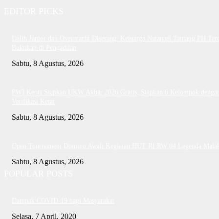
EDITOR PICKS
Dalih Junior dan Overmacht Diserang: Keluarga Natanael Tantang PH Te
Buktikan di Pengadilan
Sabtu, 8 Agustus, 2026
PWI Kepri Siapkan UKW Akbar 2026 Gratis, Siapkan 6 Kelompok denga
Verifikasi Ketat
Sabtu, 8 Agustus, 2026
Open Tournament Domino Awali Kegiatan HUT RI RW 04 Legenda Mala
Sabtu, 8 Agustus, 2026
POPULAR POSTS
Dampak COVID-19 bagi Masyarakat
Selasa, 7 April, 2020