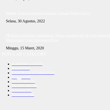
Jefridin Terima Kunjungan Delegasi Vietnam People’s Navy
Selasa, 30 Agustus, 2022
PH Erlina Klarifikasi Ombudsman Terkait Jawaban OJK RI Asal-Asalan D
Mengandung Unsur Keterangan Palsu
Minggu, 15 Maret, 2020
POPULAR CATEGORY
NASIONAL
10250
Batam
5065
LAPORAN UTAMA
3576
Lingga
1188
HUKUM
1040
EKONOMI
730
Karimun
716
Advetorial
590