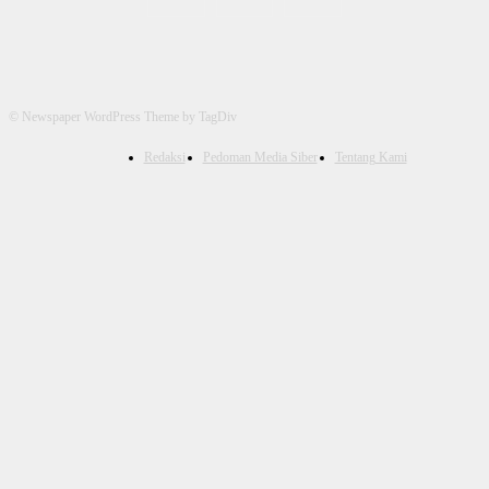
© Newspaper WordPress Theme by TagDiv
Redaksi
Pedoman Media Siber
Tentang Kami