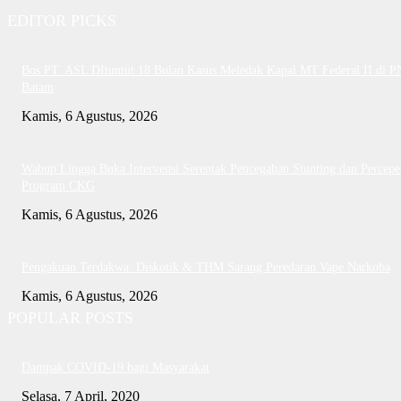
EDITOR PICKS
Bos PT. ASL DItuntut 18 Bulan Kasus Meledak Kapal MT Federal II di P
Batam
Kamis, 6 Agustus, 2026
Wabup Lingga Buka Intervensi Serentak Pencegahan Stunting dan Percepe
Program CKG
Kamis, 6 Agustus, 2026
Pengakuan Terdakwa: Diskotik & THM Sarang Peredaran Vape Narkoba
Kamis, 6 Agustus, 2026
POPULAR POSTS
Dampak COVID-19 bagi Masyarakat
Selasa, 7 April, 2020