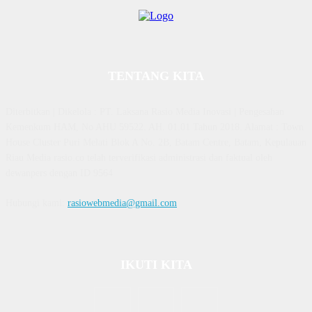
TENTANG KITA
Diterbitkan | Dikelola : PT. Laksana Rasio Media Inovasi | Pengesahan
Kemenkum HAM, No AHU 59522. AH. 01.01 Tahun 2018. Alamat : Town
House Cluster Puri Melati Blok A No. 2B, Batam Centre, Batam, Kepulauan
Riau Media rasio.co telah terverifikasi administrasi dan faktual oleh
dewanpers dengan ID 9564
Hubungi kami:
rasiowebmedia@gmail.com
IKUTI KITA