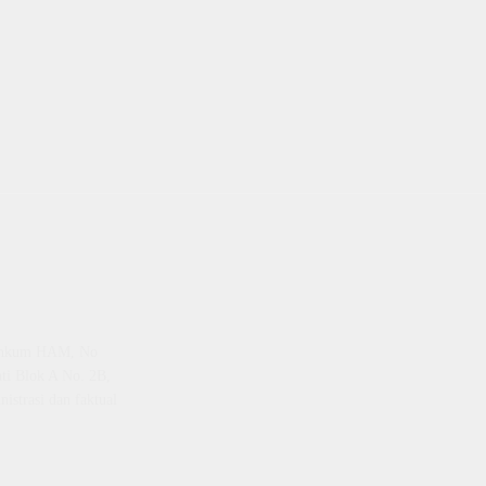
emenkum HAM, No
ti Blok A No. 2B,
istrasi dan faktual