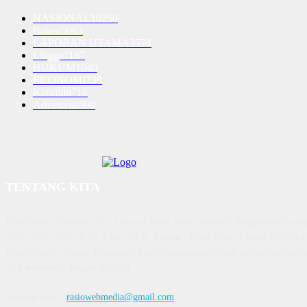
NASIONAL
10250
Batam
5063
LAPORAN UTAMA
3574
Lingga
1187
HUKUM
1040
EKONOMI
730
Karimun
716
Advetorial
590
TENTANG KITA
Diterbitkan | Dikelola : PT. Laksana Rasio Media Inovasi | Pengesahan K
AHU 59522. AH. 01.01 Tahun 2018. Alamat : Town House Cluster Puri Mela
Batam Centre, Batam, Kepulauan Riau Media rasio.co telah terverifikasi admin
oleh dewanpers dengan ID 9564
Hubungi kami:
rasiowebmedia@gmail.com