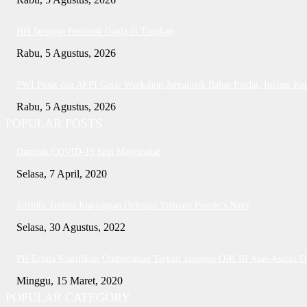
HH Jaringan Pemasok Ganja di Tangkap
Rabu, 5 Agustus, 2026
PWI Pusat dan AFPI Gelar Workshop Jurnalistik Bahas Pindar, Inklusi Ke
Rabu, 5 Agustus, 2026
POPULAR POSTS
Dampak COVID-19 bagi Masyarakat
Selasa, 7 April, 2020
Jefridin Terima Kunjungan Delegasi Vietnam People’s Navy
Selasa, 30 Agustus, 2022
PH Erlina Klarifikasi Ombudsman Terkait Jawaban OJK RI Asal-Asalan 
Minggu, 15 Maret, 2020
POPULAR CATEGORY