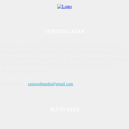
TENTANG KITA
Diterbitkan | Dikelola : PT. Laksana Rasio Media Inovasi | Pengesahan
Kemenkum HAM, No AHU 59522. AH. 01.01 Tahun 2018. Alamat : Town
House Cluster Puri Melati Blok A No. 2B, Batam Centre, Batam, Kepulauan
Riau Media rasio.co telah terverifikasi administrasi dan faktual oleh
dewanpers dengan ID 9564
Hubungi kami:
rasiowebmedia@gmail.com
IKUTI KITA