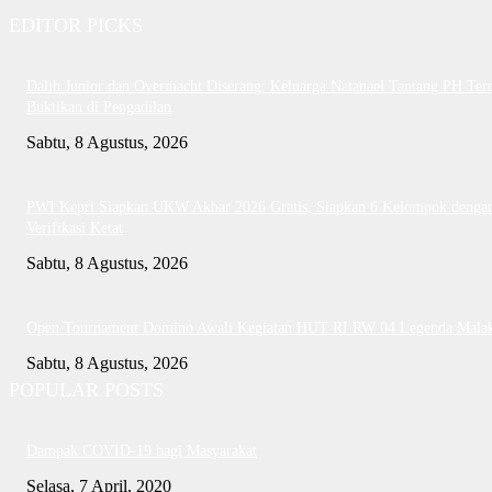
EDITOR PICKS
Dalih Junior dan Overmacht Diserang: Keluarga Natanael Tantang PH Te
Buktikan di Pengadilan
Sabtu, 8 Agustus, 2026
PWI Kepri Siapkan UKW Akbar 2026 Gratis, Siapkan 6 Kelompok denga
Verifikasi Ketat
Sabtu, 8 Agustus, 2026
Open Tournament Domino Awali Kegiatan HUT RI RW 04 Legenda Mala
Sabtu, 8 Agustus, 2026
POPULAR POSTS
Dampak COVID-19 bagi Masyarakat
Selasa, 7 April, 2020