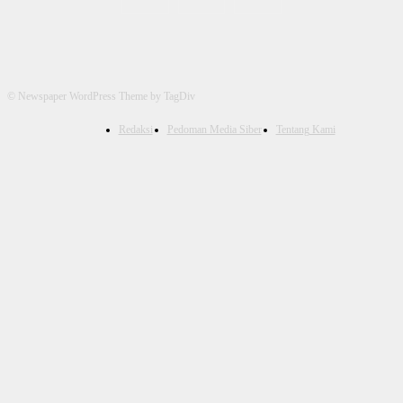
© Newspaper WordPress Theme by TagDiv
Redaksi
Pedoman Media Siber
Tentang Kami