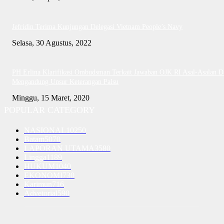
Jefridin Terima Kunjungan Delegasi Vietnam People’s Navy
Selasa, 30 Agustus, 2022
PH Erlina Klarifikasi Ombudsman Terkait Jawaban OJK RI Asal-Asalan D
Mengandung Unsur Keterangan Palsu
Minggu, 15 Maret, 2020
POPULAR CATEGORY
NASIONAL
10250
Batam
5070
LAPORAN UTAMA
3580
Lingga
1189
HUKUM
1040
EKONOMI
730
Karimun
716
Advetorial
590