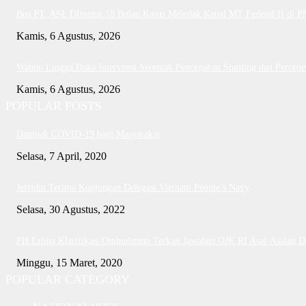
Bos PT. ASL DItuntut 18 Bulan Kasus Meledak Kapal MT Federal II di 
Kamis, 6 Agustus, 2026
Wabup Lingga Buka Intervensi Serentak Pencegahan Stunting dan Perce
Kamis, 6 Agustus, 2026
POPULAR POSTS
Dampak COVID-19 bagi Masyarakat
Selasa, 7 April, 2020
Jefridin Terima Kunjungan Delegasi Vietnam People’s Navy
Selasa, 30 Agustus, 2022
PH Erlina Klarifikasi Ombudsman Terkait Jawaban OJK RI Asal-Asalan 
Minggu, 15 Maret, 2020
POPULAR CATEGORY