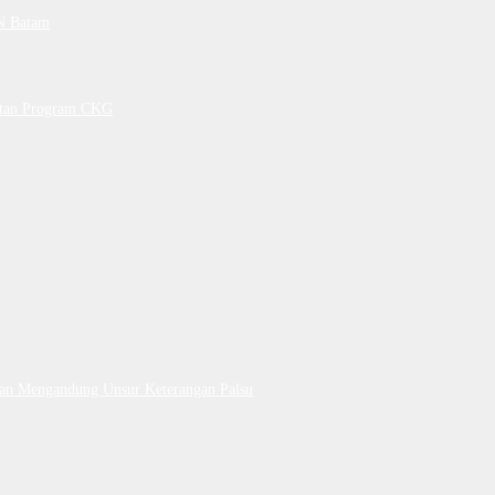
PN Batam
petan Program CKG
Dan Mengandung Unsur Keterangan Palsu