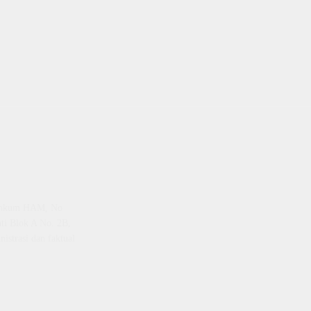
emenkum HAM, No
ti Blok A No. 2B,
istrasi dan faktual