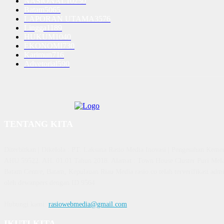
NASIONAL
10250
Batam
5065
LAPORAN UTAMA
3576
Lingga
1189
HUKUM
1040
EKONOMI
730
Karimun
716
Advetorial
590
TENTANG KITA
Diterbitkan | Dikelola : PT. Laksana Rasio Media Inovasi | Pengesahan K
AHU 59522. AH. 01.01 Tahun 2018. Alamat : Town House Cluster Puri Mela
Batam Centre, Batam, Kepulauan Riau Media rasio.co telah terverifikasi admin
oleh dewanpers dengan ID 9564
Hubungi kami:
rasiowebmedia@gmail.com
IKUTI KITA