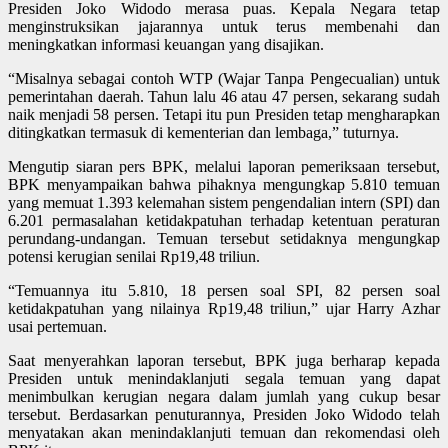
Presiden Joko Widodo merasa puas. Kepala Negara tetap
menginstruksikan jajarannya untuk terus membenahi dan
meningkatkan informasi keuangan yang disajikan.
“Misalnya sebagai contoh WTP (Wajar Tanpa Pengecualian) untuk
pemerintahan daerah. Tahun lalu 46 atau 47 persen, sekarang sudah
naik menjadi 58 persen. Tetapi itu pun Presiden tetap mengharapkan
ditingkatkan termasuk di kementerian dan lembaga,” tuturnya.
Mengutip siaran pers BPK, melalui laporan pemeriksaan tersebut,
BPK menyampaikan bahwa pihaknya mengungkap 5.810 temuan
yang memuat 1.393 kelemahan sistem pengendalian intern (SPI) dan
6.201 permasalahan ketidakpatuhan terhadap ketentuan peraturan
perundang-undangan. Temuan tersebut setidaknya mengungkap
potensi kerugian senilai Rp19,48 triliun.
“Temuannya itu 5.810, 18 persen soal SPI, 82 persen soal
ketidakpatuhan yang nilainya Rp19,48 triliun,” ujar Harry Azhar
usai pertemuan.
Saat menyerahkan laporan tersebut, BPK juga berharap kepada
Presiden untuk menindaklanjuti segala temuan yang dapat
menimbulkan kerugian negara dalam jumlah yang cukup besar
tersebut. Berdasarkan penuturannya, Presiden Joko Widodo telah
menyatakan akan menindaklanjuti temuan dan rekomendasi oleh