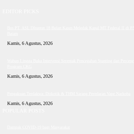
EDITOR PICKS
Bos PT. ASL DItuntut 18 Bulan Kasus Meledak Kapal MT Federal II di P
Batam
Kamis, 6 Agustus, 2026
Wabup Lingga Buka Intervensi Serentak Pencegahan Stunting dan Percepe
Program CKG
Kamis, 6 Agustus, 2026
Pengakuan Terdakwa: Diskotik & THM Sarang Peredaran Vape Narkoba
Kamis, 6 Agustus, 2026
POPULAR POSTS
Dampak COVID-19 bagi Masyarakat