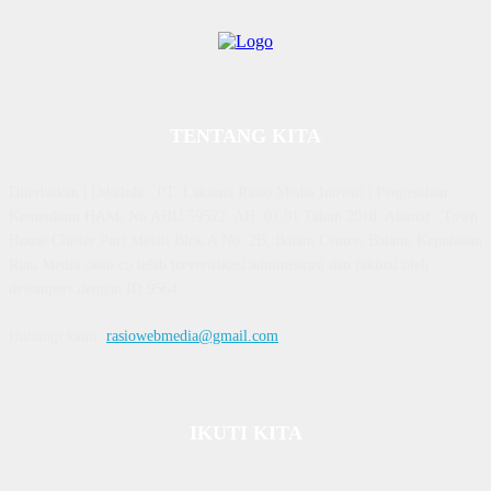
TENTANG KITA
Diterbitkan | Dikelola : PT. Laksana Rasio Media Inovasi | Pengesahan
Kemenkum HAM, No AHU 59522. AH. 01.01 Tahun 2018. Alamat : Town
House Cluster Puri Melati Blok A No. 2B, Batam Centre, Batam, Kepulauan
Riau Media rasio.co telah terverifikasi administrasi dan faktual oleh
dewanpers dengan ID 9564
Hubungi kami:
rasiowebmedia@gmail.com
IKUTI KITA