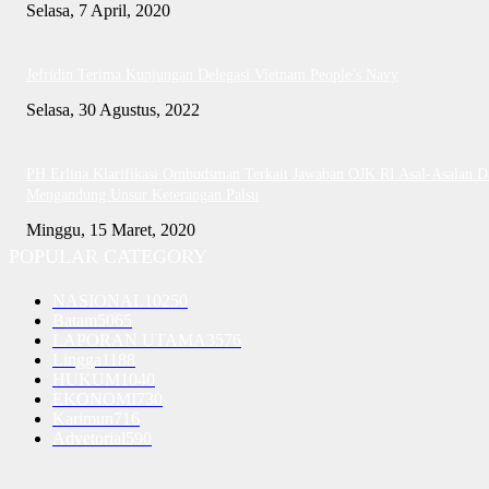
Selasa, 7 April, 2020
Jefridin Terima Kunjungan Delegasi Vietnam People’s Navy
Selasa, 30 Agustus, 2022
PH Erlina Klarifikasi Ombudsman Terkait Jawaban OJK RI Asal-Asalan D
Mengandung Unsur Keterangan Palsu
Minggu, 15 Maret, 2020
POPULAR CATEGORY
NASIONAL
10250
Batam
5065
LAPORAN UTAMA
3576
Lingga
1188
HUKUM
1040
EKONOMI
730
Karimun
716
Advetorial
590