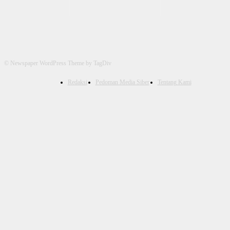
© Newspaper WordPress Theme by TagDiv
Redaksi
Pedoman Media Siber
Tentang Kami