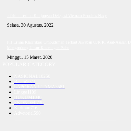
Jefridin Terima Kunjungan Delegasi Vietnam People’s Navy
Selasa, 30 Agustus, 2022
PH Erlina Klarifikasi Ombudsman Terkait Jawaban OJK RI Asal-Asalan D
Mengandung Unsur Keterangan Palsu
Minggu, 15 Maret, 2020
POPULAR CATEGORY
NASIONAL
10250
Batam
5071
LAPORAN UTAMA
3581
Lingga
1189
HUKUM
1040
EKONOMI
730
Karimun
716
Advetorial
590