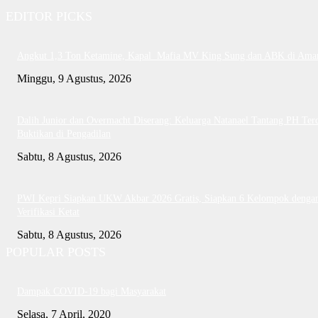
EDITOR PICKS
Angkut 1,3 Ton Ketamine, Kapal Mafia MV King Sung dan ABK di Ama
Minggu, 9 Agustus, 2026
Dalih Junior dan Overmacht Diserang: Keluarga Natanael Tantang PH Te
Buktikan di Pengadilan
Sabtu, 8 Agustus, 2026
PWI Kepri Siapkan UKW Akbar 2026 Gratis, Siapkan 6 Kelompok denga
Verifikasi Ketat
Sabtu, 8 Agustus, 2026
POPULAR POSTS
Dampak COVID-19 bagi Masyarakat
Selasa, 7 April, 2020