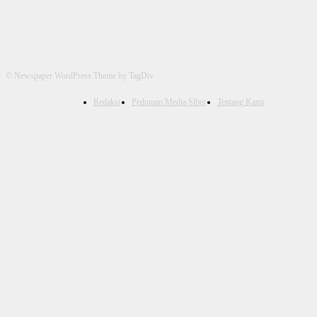
© Newspaper WordPress Theme by TagDiv
Redaksi
Pedoman Media Siber
Tentang Kami