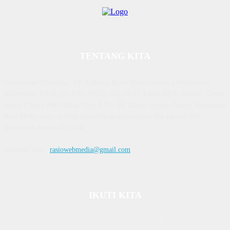
TENTANG KITA
Diterbitkan | Dikelola : PT. Laksana Rasio Media Inovasi | Pengesahan
Kemenkum HAM, No AHU 59522. AH. 01.01 Tahun 2018. Alamat : Town
House Cluster Puri Melati Blok A No. 2B, Batam Centre, Batam, Kepulauan
Riau Media rasio.co telah terverifikasi administrasi dan faktual oleh
dewanpers dengan ID 9564
Hubungi kami:
rasiowebmedia@gmail.com
IKUTI KITA