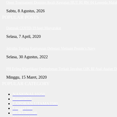
Open Tournament Domino Awali Kegiatan HUT RI RW 04 Legenda Mala
Sabtu, 8 Agustus, 2026
POPULAR POSTS
Dampak COVID-19 bagi Masyarakat
Selasa, 7 April, 2020
Jefridin Terima Kunjungan Delegasi Vietnam People’s Navy
Selasa, 30 Agustus, 2022
PH Erlina Klarifikasi Ombudsman Terkait Jawaban OJK RI Asal-Asalan 
Minggu, 15 Maret, 2020
POPULAR CATEGORY
NASIONAL
10250
Batam
5070
LAPORAN UTAMA
3580
Lingga
1189
HUKUM
1040