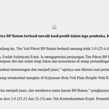
 BP Batam berhasil meraih hasil positif dalam laga pembuka, Kej
iang itu, Tim Voli Pikori BP Batam berhasil menang telak 2-0 (25-4 
am, Endah Sulistiyani Enoh. Ia mengapresiasi perjuangan Tim Pikori
rpuas diri dan selalu tetap fokus dan konsentrasi di setiap pertandinga
tkan kemenangan dan menjadi juara,” ujarnya saat ditemui usai perta
uang semaksimal mungkin di Kejuaraan Bola Voli Piala Bergilir Wali 
 mereka menjadi juara, dan membawa nama harum BP Batam,” pungkasnya
n skor 2-0 (25-21 dan 25-15) atas Tim Kemenkumham Kepri. Pertandinga