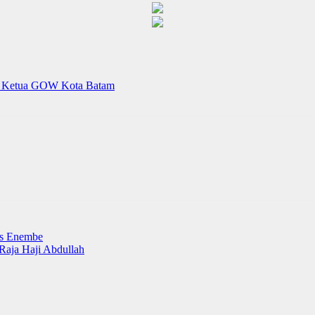
ilir Ketua GOW Kota Batam
as Enembe
aja Haji Abdullah