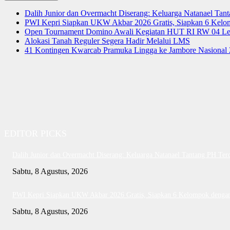
Dalih Junior dan Overmacht Diserang: Keluarga Natanael Tan
PWI Kepri Siapkan UKW Akbar 2026 Gratis, Siapkan 6 Kelomp
Open Tournament Domino Awali Kegiatan HUT RI RW 04 Le
Alokasi Tanah Reguler Segera Hadir Melalui LMS
41 Kontingen Kwarcab Pramuka Lingga ke Jambore Nasional
EDITOR PICKS
Dalih Junior dan Overmacht Diserang: Keluarga Natanael Tantang PH Ter
Sabtu, 8 Agustus, 2026
PWI Kepri Siapkan UKW Akbar 2026 Gratis, Siapkan 6 Kelompok dengan 
Sabtu, 8 Agustus, 2026