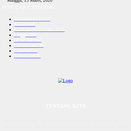
Minggu, 15 Maret, 2020
POPULAR CATEGORY
NASIONAL
10250
Batam
5065
LAPORAN UTAMA
3576
Lingga
1188
HUKUM
1040
EKONOMI
730
Karimun
716
Advetorial
590
TENTANG KITA
Diterbitkan | Dikelola : PT. Laksana Rasio Media Inovasi | Pengesahan
Kemenkum HAM, No AHU 59522. AH. 01.01 Tahun 2018. Alamat : Town