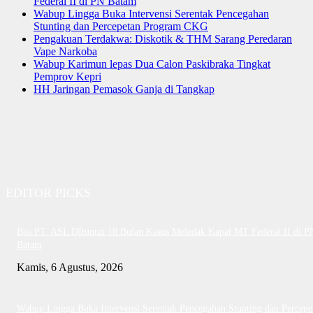
Federal II di PN Batam
Wabup Lingga Buka Intervensi Serentak Pencegahan
Stunting dan Percepetan Program CKG
Pengakuan Terdakwa: Diskotik & THM Sarang Peredaran
Vape Narkoba
Wabup Karimun lepas Dua Calon Paskibraka Tingkat
Pemprov Kepri
HH Jaringan Pemasok Ganja di Tangkap
EDITOR PICKS
Bos PT. ASL DItuntut 18 Bulan Kasus Meledak Kapal MT Federal II di P
Batam
Kamis, 6 Agustus, 2026
Wabup Lingga Buka Intervensi Serentak Pencegahan Stunting dan Percepe