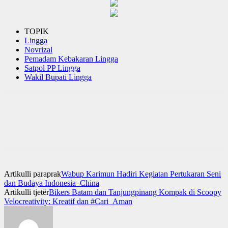
TOPIK
Lingga
Novrizal
Pemadam Kebakaran Lingga
Satpol PP Lingga
Wakil Bupati Lingga
Artikulli paraprak
Wabup Karimun Hadiri Kegiatan Pertukaran Seni
dan Budaya Indonesia–China
Artikulli tjetër
Bikers Batam dan Tanjungpinang Kompak di Scoopy
Velocreativity: Kreatif dan #Cari_Aman