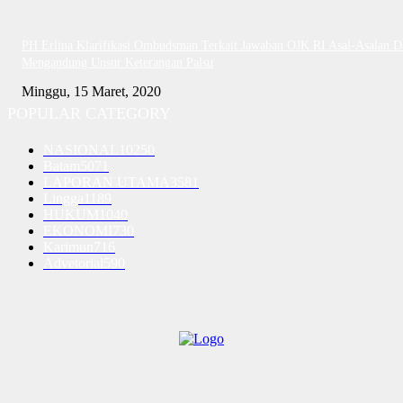
PH Erlina Klarifikasi Ombudsman Terkait Jawaban OJK RI Asal-Asalan D
Mengandung Unsur Keterangan Palsu
Minggu, 15 Maret, 2020
POPULAR CATEGORY
NASIONAL
10250
Batam
5071
LAPORAN UTAMA
3581
Lingga
1189
HUKUM
1040
EKONOMI
730
Karimun
716
Advetorial
590