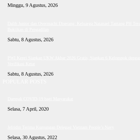
Minggu, 9 Agustus, 2026
Dalih Junior dan Overmacht Diserang: Keluarga Natanael Tantang PH Te
Buktikan di Pengadilan
Sabtu, 8 Agustus, 2026
PWI Kepri Siapkan UKW Akbar 2026 Gratis, Siapkan 6 Kelompok denga
Verifikasi Ketat
Sabtu, 8 Agustus, 2026
POPULAR POSTS
Dampak COVID-19 bagi Masyarakat
Selasa, 7 April, 2020
Jefridin Terima Kunjungan Delegasi Vietnam People’s Navy
Selasa, 30 Agustus, 2022