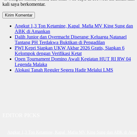
kali saya berkomentar.
Angkut 1,3 Ton Ketamine, Kapal Mafia MV King Sung dan
ABK di Amankan
Dalih Junior dan Overmacht Diserang: Keluarga Natanael
Tantang PH Terdakwa Buktikan di Pengadilan
PWI Kepri Siapkan UKW Akbar 2026 Gratis, Siapkan 6
Kelompok dengan Verifikasi Ketat
Open Tournament Domino Awali Kegiatan HUT RI RW 04
Legenda Malaka
Alokasi Tanah Reguler Segera Hadir Melalui LMS
EDITOR PICKS
Angkut 1,3 Ton Ketamine, Kapal Mafia MV King Sung dan ABK di Ama