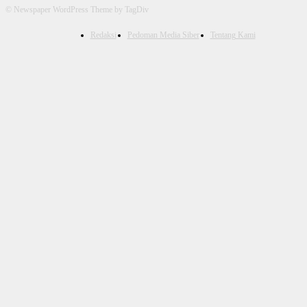
© Newspaper WordPress Theme by TagDiv
Redaksi
Pedoman Media Siber
Tentang Kami