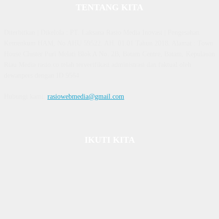
TENTANG KITA
Diterbitkan | Dikelola : PT. Laksana Rasio Media Inovasi | Pengesahan
Kemenkum HAM, No AHU 59522. AH. 01.01 Tahun 2018. Alamat : Town
House Cluster Puri Melati Blok A No. 2B, Batam Centre, Batam, Kepulauan
Riau Media rasio.co telah terverifikasi administrasi dan faktual oleh
dewanpers dengan ID 9564
Hubungi kami:
rasiowebmedia@gmail.com
IKUTI KITA