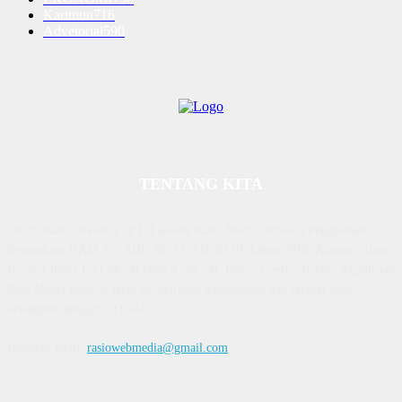
Karimun
716
Advetorial
590
TENTANG KITA
Diterbitkan | Dikelola : PT. Laksana Rasio Media Inovasi | Pengesahan
Kemenkum HAM, No AHU 59522. AH. 01.01 Tahun 2018. Alamat : Town
House Cluster Puri Melati Blok A No. 2B, Batam Centre, Batam, Kepulauan
Riau Media rasio.co telah terverifikasi administrasi dan faktual oleh
dewanpers dengan ID 9564
Hubungi kami:
rasiowebmedia@gmail.com