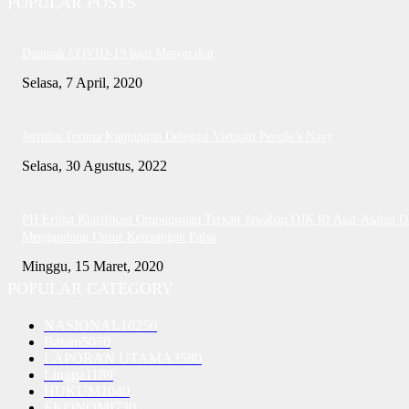
POPULAR POSTS
Dampak COVID-19 bagi Masyarakat
Selasa, 7 April, 2020
Jefridin Terima Kunjungan Delegasi Vietnam People’s Navy
Selasa, 30 Agustus, 2022
PH Erlina Klarifikasi Ombudsman Terkait Jawaban OJK RI Asal-Asalan D
Mengandung Unsur Keterangan Palsu
Minggu, 15 Maret, 2020
POPULAR CATEGORY
NASIONAL
10250
Batam
5070
LAPORAN UTAMA
3580
Lingga
1189
HUKUM
1040
EKONOMI
730