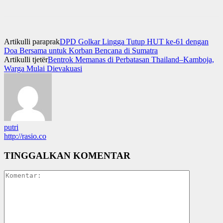
Artikulli paraprak
DPD Golkar Lingga Tutup HUT ke-61 dengan
Doa Bersama untuk Korban Bencana di Sumatra
Artikulli tjetër
Bentrok Memanas di Perbatasan Thailand–Kamboja,
Warga Mulai Dievakuasi
putri
http://rasio.co
TINGGALKAN KOMENTAR