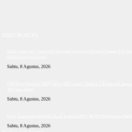
EDITOR PICKS
Dalih Junior dan Overmacht Diserang: Keluarga Natanael Tantang PH Te
Buktikan di Pengadilan
Sabtu, 8 Agustus, 2026
PWI Kepri Siapkan UKW Akbar 2026 Gratis, Siapkan 6 Kelompok denga
Verifikasi Ketat
Sabtu, 8 Agustus, 2026
Open Tournament Domino Awali Kegiatan HUT RI RW 04 Legenda Mala
Sabtu, 8 Agustus, 2026