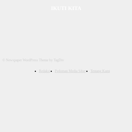
IKUTI KITA
© Newspaper WordPress Theme by TagDiv
Redaksi
Pedoman Media Siber
Tentang Kami