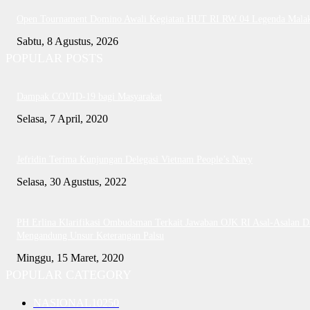
Open Tournament Domino Awali Kegiatan HUT RI RW 04 Legenda Mala
Sabtu, 8 Agustus, 2026
POPULAR POSTS
Dampak COVID-19 bagi Masyarakat
Selasa, 7 April, 2020
Jefridin Terima Kunjungan Delegasi Vietnam People’s Navy
Selasa, 30 Agustus, 2022
PH Erlina Klarifikasi Ombudsman Terkait Jawaban OJK RI Asal-Asalan D
Mengandung Unsur Keterangan Palsu
Minggu, 15 Maret, 2020
POPULAR CATEGORY
NASIONAL
10250