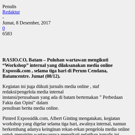
Penulis
Redaktur
-
Jumat, 8 Desember, 2017
0
6583
RASIO.CO, Batam – Puluhan wartawan mengikuti
“Workshop” internal yang dilaksanakan
media online
Expossik.com , selama tiga hari di Perum Cendana,
Batamcentre. Jumat
(08/12).
Kegiatan ini juga diikuti jurnalis media online , staf
redaksi/pengelola media internal
instansi/perusahaan yang ada di batam bertemakan ” Perbedaan
Fakta dan Opini” dalam
penulisan berita media online.
Pimred Expossidik.com, Albert Ginting mengatakan, kegiatan
workshop yang digelar selama tiga hari, awalnya internal, namun
berkembang adanya keinginan rekan-rekan pengelola media online
untuk mengirim wartawannya mengikuti pelatihan jurnalis ini.