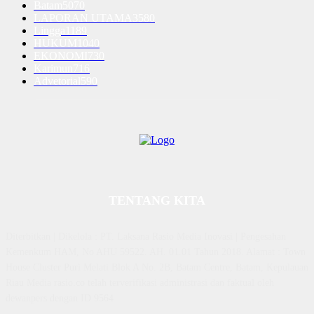
Batam
5070
LAPORAN UTAMA
3580
Lingga
1189
HUKUM
1040
EKONOMI
730
Karimun
716
Advetorial
590
TENTANG KITA
Diterbitkan | Dikelola : PT. Laksana Rasio Media Inovasi | Pengesahan
Kemenkum HAM, No AHU 59522. AH. 01.01 Tahun 2018. Alamat : Town
House Cluster Puri Melati Blok A No. 2B, Batam Centre, Batam, Kepulauan
Riau Media rasio.co telah terverifikasi administrasi dan faktual oleh
dewanpers dengan ID 9564