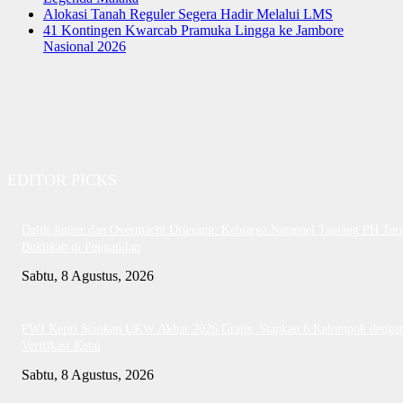
Alokasi Tanah Reguler Segera Hadir Melalui LMS
41 Kontingen Kwarcab Pramuka Lingga ke Jambore
Nasional 2026
EDITOR PICKS
Dalih Junior dan Overmacht Diserang: Keluarga Natanael Tantang PH Te
Buktikan di Pengadilan
Sabtu, 8 Agustus, 2026
PWI Kepri Siapkan UKW Akbar 2026 Gratis, Siapkan 6 Kelompok denga
Verifikasi Ketat
Sabtu, 8 Agustus, 2026