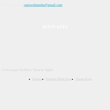
Hubungi kami:
rasiowebmedia@gmail.com
IKUTI KITA
© Newspaper WordPress Theme by TagDiv
Redaksi
Pedoman Media Siber
Tentang Kami