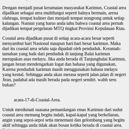
Dengan menjadi pusat keramaian masyarakat Karimun, Coastal area
dijadikan sebagai area multifungsi seperti halnya bermain, arena
olahraga, tempat kuliner dan menjadi tempat nongrong untuk setiap
kalangan. Namun yang harus anda tahu bahwa coastal area pernah
dijadikan tempat pergelaran MTQ tingkat Provinsi Kepulauan Riau.
Cosatal area dijadikan pusat di setiap acara-acara besar seperti
menyambut hari Nasional maupun hari-hari besar karimun. Maka
dari itu coastal area selalu saja dipadati oleh penduduk. Keramah-
tamahan yang baik dari penduduk di tanjung Balai karimun
merupakan asas melayu. Jika anda berada di Tanjungbalai Karimun,
jangan heran mendengarkan logat dan bahasa yang digunakan,
Karena penduduk karimun masih menggunakan bahasa melayu
yang kental. Sehingga anda akan merasa seperti jalan-jalan di negeri
Jiran, padahal ada masih berada pada negeri sendiri. wahh seru
bukan?
acara-17-di-Coastal-Area.
Untuk menikmati suasana pemandangan emas Karimun dari sudut
coastal area memang begitu indah, kapal-kapal yang berkeliaran,
angin yang sepoi-sepoi setia menemani dan gelombang yang begitu
aktif sehingga anda tidak akan bosan ketika berada di coastal area.