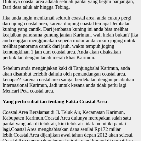
Dulunya coastal area adalah sebuah pantai yang begitu panjangan,
Dari desa taluk air hingga Tebing.
Jika anda ingin menikmati seluruh coastal area, anda cukup pergi
dari ujung coastal area, karena diujung coastal terdapat Jembatan
kuning yang cantik. Dari jembatan kuning ini anda bisa melihat
keajaiban panorama gunung jantan Karimun. wah indah bukan? jika
anda enggan menggunakan sepeda motor anda cukup joging untuk
melihat panorama cantik dari jauh. waktu tempuh joging
kemungkinan 1 jam dari coastal area. Anda akan disaksikan
perbukitan dengan tanah merah khas Karimun.
Sebelum anda menginjakan kaki di Tanjungbalai Karimun, anda
akan disambut terlebih dahulu oleh pemandangan coastal area,
kenapa?? karena coastal area sangat berdekatan dengan pelabuhan
Internasional Karimun, Jadi untuk kesana anda tidak perlu lagi
Mencari Peta coastal area.
Yang perlu sobat tau tentang Fakta Coastal Area
:
Coastal Area Beralamat di Jl. Teluk Air, Kecamatan Karimun,
Kabupaten Karimun,Coastal Area dulunya merupakan salah satu
pantai yang ada di teluk air, kini teluk air tidak memiliki pantai
lagi,Coastal Area menghabisakan dana senilai Rp172 miliar
lebih,Coastal Area dijanjikan awal tahun depan 2012 akan selesai,
Coastal Area merupakan tempat wisata yang kurang di perhatikan