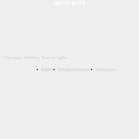
IKUTI KITA
© Newspaper WordPress Theme by TagDiv
Redaksi
Pedoman Media Siber
Tentang Kami