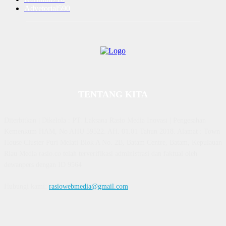
Advetorial
590
TENTANG KITA
Diterbitkan | Dikelola : PT. Laksana Rasio Media Inovasi | Pengesahan
Kemenkum HAM, No AHU 59522. AH. 01.01 Tahun 2018. Alamat : Town
House Cluster Puri Melati Blok A No. 2B, Batam Centre, Batam, Kepulauan
Riau Media rasio.co telah terverifikasi administrasi dan faktual oleh
dewanpers dengan ID 9564
Hubungi kami:
rasiowebmedia@gmail.com