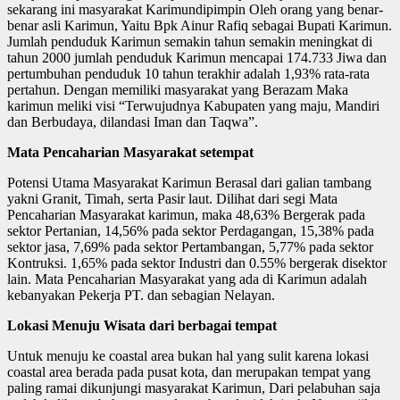
sekarang ini masyarakat Karimundipimpin Oleh orang yang benar-
benar asli Karimun, Yaitu Bpk Ainur Rafiq sebagai Bupati Karimun.
Jumlah penduduk Karimun semakin tahun semakin meningkat di
tahun 2000 jumlah penduduk Karimun mencapai 174.733 Jiwa dan
pertumbuhan penduduk 10 tahun terakhir adalah 1,93% rata-rata
pertahun. Dengan memiliki masyarakat yang Berazam Maka
karimun meliki visi “Terwujudnya Kabupaten yang maju, Mandiri
dan Berbudaya, dilandasi Iman dan Taqwa”.
Mata Pencaharian Masyarakat setempat
Potensi Utama Masyarakat Karimun Berasal dari galian tambang
yakni Granit, Timah, serta Pasir laut. Dilihat dari segi Mata
Pencaharian Masyarakat karimun, maka 48,63% Bergerak pada
sektor Pertanian, 14,56% pada sektor Perdagangan, 15,38% pada
sektor jasa, 7,69% pada sektor Pertambangan, 5,77% pada sektor
Kontruksi. 1,65% pada sektor Industri dan 0.55% bergerak disektor
lain. Mata Pencaharian Masyarakat yang ada di Karimun adalah
kebanyakan Pekerja PT. dan sebagian Nelayan.
Lokasi Menuju Wisata dari berbagai tempat
Untuk menuju ke coastal area bukan hal yang sulit karena lokasi
coastal area berada pada pusat kota, dan merupakan tempat yang
paling ramai dikunjungi masyarakat Karimun, Dari pelabuhan saja