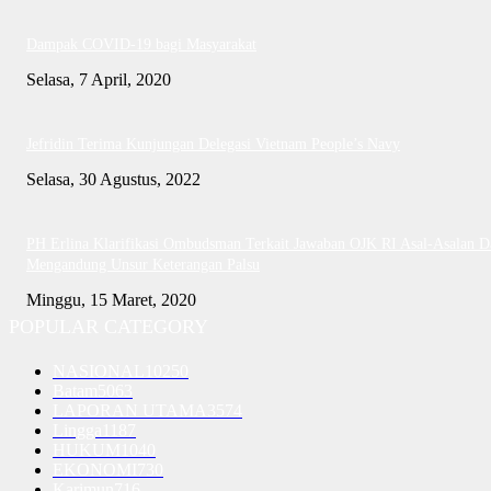
Dampak COVID-19 bagi Masyarakat
Selasa, 7 April, 2020
Jefridin Terima Kunjungan Delegasi Vietnam People’s Navy
Selasa, 30 Agustus, 2022
PH Erlina Klarifikasi Ombudsman Terkait Jawaban OJK RI Asal-Asalan D
Mengandung Unsur Keterangan Palsu
Minggu, 15 Maret, 2020
POPULAR CATEGORY
NASIONAL
10250
Batam
5063
LAPORAN UTAMA
3574
Lingga
1187
HUKUM
1040
EKONOMI
730
Karimun
716