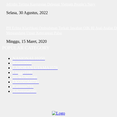
Jefridin Terima Kunjungan Delegasi Vietnam People’s Navy
Selasa, 30 Agustus, 2022
PH Erlina Klarifikasi Ombudsman Terkait Jawaban OJK RI Asal-Asalan D
Mengandung Unsur Keterangan Palsu
Minggu, 15 Maret, 2020
POPULAR CATEGORY
NASIONAL
10250
Batam
5068
LAPORAN UTAMA
3578
Lingga
1189
HUKUM
1040
EKONOMI
730
Karimun
716
Advetorial
590