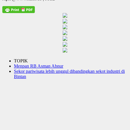
TOPIK
Menpan RB Asman Abnur
Sekor pariwisata lebih unggul dibandingkan sekot industri di
Bintan