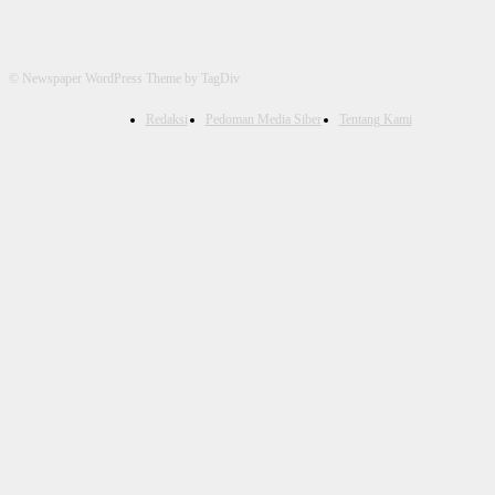
© Newspaper WordPress Theme by TagDiv
Redaksi
Pedoman Media Siber
Tentang Kami