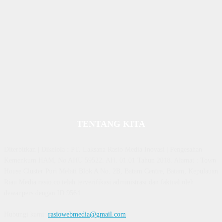
TENTANG KITA
Diterbitkan | Dikelola : PT. Laksana Rasio Media Inovasi | Pengesahan
Kemenkum HAM, No AHU 59522. AH. 01.01 Tahun 2018. Alamat : Town
House Cluster Puri Melati Blok A No. 2B, Batam Centre, Batam, Kepulauan
Riau Media rasio.co telah terverifikasi administrasi dan faktual oleh
dewanpers dengan ID 9564
Hubungi kami:
rasiowebmedia@gmail.com