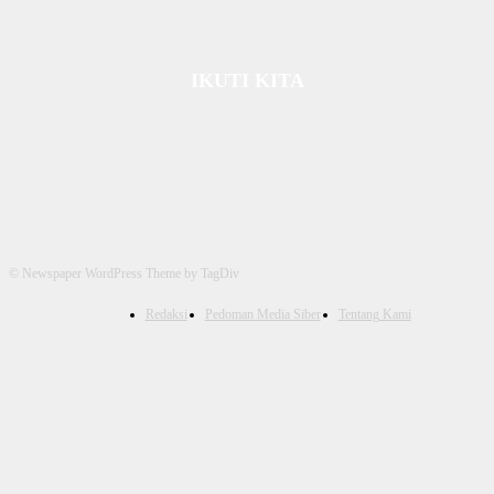
IKUTI KITA
© Newspaper WordPress Theme by TagDiv
Redaksi
Pedoman Media Siber
Tentang Kami