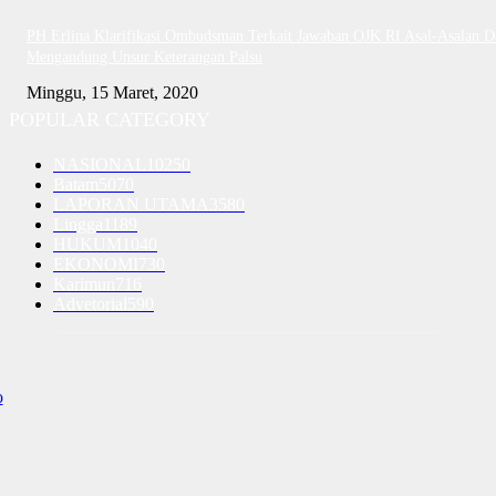
PH Erlina Klarifikasi Ombudsman Terkait Jawaban OJK RI Asal-Asalan D
Mengandung Unsur Keterangan Palsu
Minggu, 15 Maret, 2020
POPULAR CATEGORY
NASIONAL
10250
Batam
5070
LAPORAN UTAMA
3580
Lingga
1189
HUKUM
1040
EKONOMI
730
Karimun
716
Advetorial
590