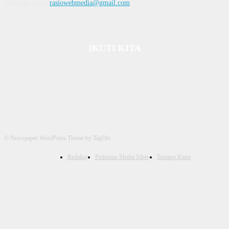
Hubungi kami:
rasiowebmedia@gmail.com
IKUTI KITA
© Newspaper WordPress Theme by TagDiv
Redaksi
Pedoman Media Siber
Tentang Kami