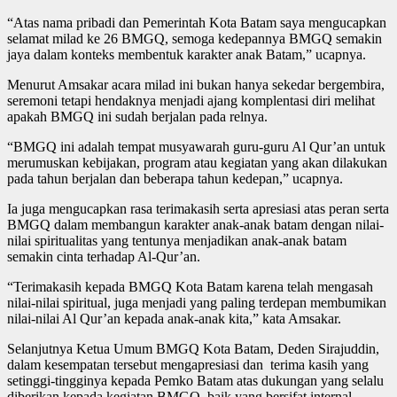
“Atas nama pribadi dan Pemerintah Kota Batam saya mengucapkan
selamat milad ke 26 BMGQ, semoga kedepannya BMGQ semakin
jaya dalam konteks membentuk karakter anak Batam,” ucapnya.
Menurut Amsakar acara milad ini bukan hanya sekedar bergembira,
seremoni tetapi hendaknya menjadi ajang komplentasi diri melihat
apakah BMGQ ini sudah berjalan pada relnya.
“BMGQ ini adalah tempat musyawarah guru-guru Al Qur’an untuk
merumuskan kebijakan, program atau kegiatan yang akan dilakukan
pada tahun berjalan dan beberapa tahun kedepan,” ucapnya.
Ia juga mengucapkan rasa terimakasih serta apresiasi atas peran serta
BMGQ dalam membangun karakter anak-anak batam dengan nilai-
nilai spiritualitas yang tentunya menjadikan anak-anak batam
semakin cinta terhadap Al-Qur’an.
“Terimakasih kepada BMGQ Kota Batam karena telah mengasah
nilai-nilai spiritual, juga menjadi yang paling terdepan membumikan
nilai-nilai Al Qur’an kepada anak-anak kita,” kata Amsakar.
Selanjutnya Ketua Umum BMGQ Kota Batam, Deden Sirajuddin,
dalam kesempatan tersebut mengapresiasi dan terima kasih yang
setinggi-tingginya kepada Pemko Batam atas dukungan yang selalu
diberikan kepada kegiatan BMGQ, baik yang bersifat internal