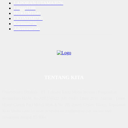
LAPORAN UTAMA
3576
Lingga
1188
HUKUM
1040
EKONOMI
730
Karimun
716
Advetorial
590
TENTANG KITA
Diterbitkan | Dikelola : PT. Laksana Rasio Media Inovasi | Pengesahan
Kemenkum HAM, No AHU 59522. AH. 01.01 Tahun 2018. Alamat : Town
House Cluster Puri Melati Blok A No. 2B, Batam Centre, Batam, Kepulauan
Riau Media rasio.co telah terverifikasi administrasi dan faktual oleh
dewanpers dengan ID 9564