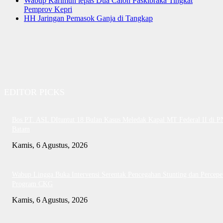
Wabup Karimun lepas Dua Calon Paskibraka Tingkat
Pemprov Kepri
HH Jaringan Pemasok Ganja di Tangkap
EDITOR PICKS
Bos PT. ASL DItuntut 18 Bulan Kasus Meledak Kapal MT Federal II di P
Batam
Kamis, 6 Agustus, 2026
Wabup Lingga Buka Intervensi Serentak Pencegahan Stunting dan Percepe
Program CKG
Kamis, 6 Agustus, 2026