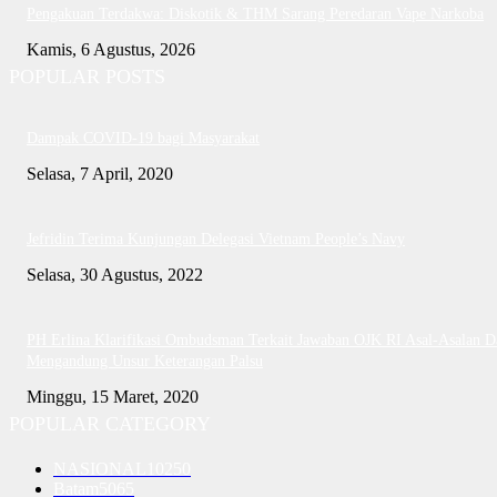
Pengakuan Terdakwa: Diskotik & THM Sarang Peredaran Vape Narkoba
Kamis, 6 Agustus, 2026
POPULAR POSTS
Dampak COVID-19 bagi Masyarakat
Selasa, 7 April, 2020
Jefridin Terima Kunjungan Delegasi Vietnam People’s Navy
Selasa, 30 Agustus, 2022
PH Erlina Klarifikasi Ombudsman Terkait Jawaban OJK RI Asal-Asalan D
Mengandung Unsur Keterangan Palsu
Minggu, 15 Maret, 2020
POPULAR CATEGORY
NASIONAL
10250
Batam
5065