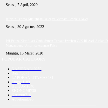
Selasa, 7 April, 2020
Jefridin Terima Kunjungan Delegasi Vietnam People’s Navy
Selasa, 30 Agustus, 2022
PH Erlina Klarifikasi Ombudsman Terkait Jawaban OJK RI Asal-Asalan D
Mengandung Unsur Keterangan Palsu
Minggu, 15 Maret, 2020
POPULAR CATEGORY
NASIONAL
10250
Batam
5071
LAPORAN UTAMA
3581
Lingga
1189
HUKUM
1040
EKONOMI
730
Karimun
716
Advetorial
590