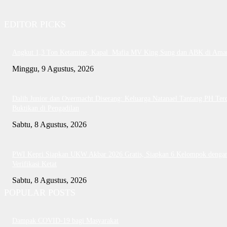
EDITOR PICKS
Angkut 1,3 Ton Ketamine, Kapal Mafia MV King Sung dan ABK di Ama
Minggu, 9 Agustus, 2026
Dalih Junior dan Overmacht Diserang: Keluarga Natanael Tantang PH Te
Buktikan di Pengadilan
Sabtu, 8 Agustus, 2026
PWI Kepri Siapkan UKW Akbar 2026 Gratis, Siapkan 6 Kelompok denga
Verifikasi Ketat
Sabtu, 8 Agustus, 2026
POPULAR POSTS
Dampak COVID-19 bagi Masyarakat