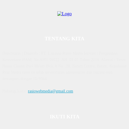
TENTANG KITA
Diterbitkan | Dikelola : PT. Laksana Rasio Media Inovasi | Pengesahan
Kemenkum HAM, No AHU 59522. AH. 01.01 Tahun 2018. Alamat : Town
House Cluster Puri Melati Blok A No. 2B, Batam Centre, Batam, Kepulauan
Riau Media rasio.co telah terverifikasi administrasi dan faktual oleh
dewanpers dengan ID 9564
Hubungi kami:
rasiowebmedia@gmail.com
IKUTI KITA