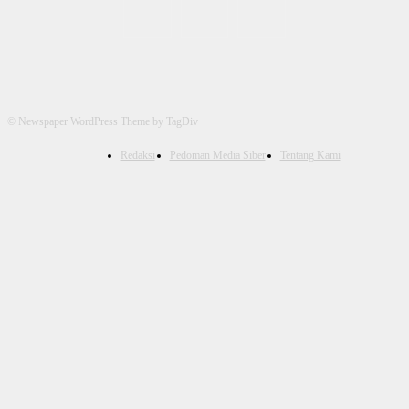
© Newspaper WordPress Theme by TagDiv
Redaksi
Pedoman Media Siber
Tentang Kami