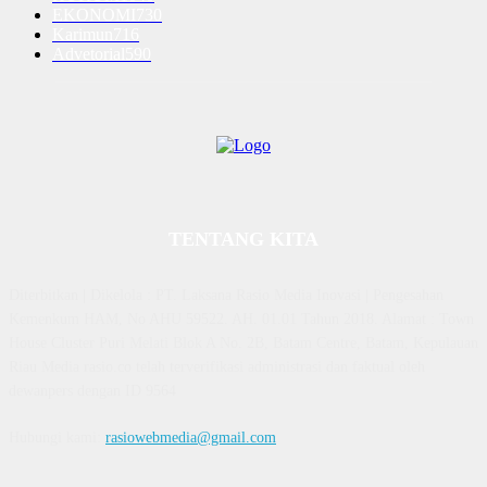
EKONOMI
730
Karimun
716
Advetorial
590
TENTANG KITA
Diterbitkan | Dikelola : PT. Laksana Rasio Media Inovasi | Pengesahan
Kemenkum HAM, No AHU 59522. AH. 01.01 Tahun 2018. Alamat : Town
House Cluster Puri Melati Blok A No. 2B, Batam Centre, Batam, Kepulauan
Riau Media rasio.co telah terverifikasi administrasi dan faktual oleh
dewanpers dengan ID 9564
Hubungi kami:
rasiowebmedia@gmail.com