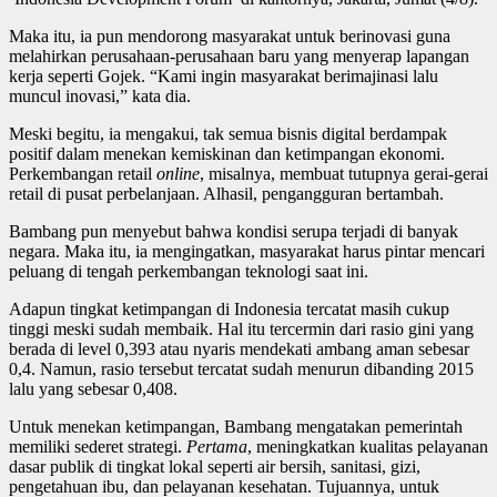
Maka itu, ia pun mendorong masyarakat untuk berinovasi guna
melahirkan perusahaan-perusahaan baru yang menyerap lapangan
kerja seperti Gojek. “Kami ingin masyarakat berimajinasi lalu
muncul inovasi,” kata dia.
Meski begitu, ia mengakui, tak semua bisnis digital berdampak
positif dalam menekan kemiskinan dan ketimpangan ekonomi.
Perkembangan retail
online
, misalnya, membuat tutupnya gerai-gerai
retail di pusat perbelanjaan. Alhasil, pengangguran bertambah.
Bambang pun menyebut bahwa kondisi serupa terjadi di banyak
negara. Maka itu, ia mengingatkan, masyarakat harus pintar mencari
peluang di tengah perkembangan teknologi saat ini.
Adapun tingkat ketimpangan di Indonesia tercatat masih cukup
tinggi meski sudah membaik. Hal itu tercermin dari rasio gini yang
berada di level 0,393 atau nyaris mendekati ambang aman sebesar
0,4. Namun, rasio tersebut tercatat sudah menurun dibanding 2015
lalu yang sebesar 0,408.
Untuk menekan ketimpangan, Bambang mengatakan pemerintah
memiliki sederet strategi.
Pertama
, meningkatkan kualitas pelayanan
dasar publik di tingkat lokal seperti air bersih, sanitasi, gizi,
pengetahuan ibu, dan pelayanan kesehatan. Tujuannya, untuk