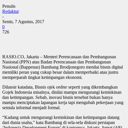
Penulis
Redaktur
-
Senin, 7 Agustus, 2017
0
726
RASIO.CO, Jakarta – Menteri Perencanaan dan Pembangunan
Nasional (PPN) atau Badan Perencanaan dan Pembangunan
Nasional (Bappenas) Bambang Brodjonegoro menilai bisnis digital
memiliki peran yang cukup besar dalam memperbaiki atau justru
memperparah tingkat ketimpangan ekonomi.
Dilansir katadata, Bisnis ojek
online
seperti yang dikembangkan
Gojek Indonesia misalnya, dinilai mampu mengurangi kemiskinan
dan ketimpangan. Sebab, inovasi bisnis tersebut bukan hanya
mampu menciptakan lapangan kerja tapi mengubah pekerjaan yang
semula informal menjadi formal.
“Kadang untuk mengurangi kemiskinan dan ketimpangan datang
dari dunia usaha,” kata Bambang di sela-sela diskusi persiapan
‘Indonesia Development Forum’ di kantornya, Jakarta, Jumat (4/8).