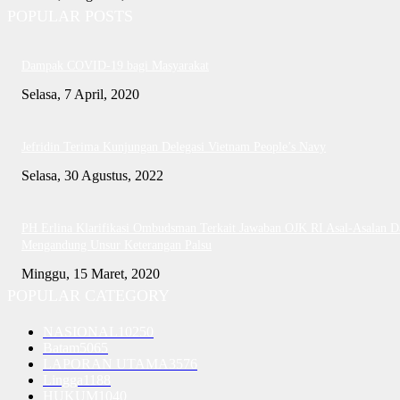
POPULAR POSTS
Dampak COVID-19 bagi Masyarakat
Selasa, 7 April, 2020
Jefridin Terima Kunjungan Delegasi Vietnam People’s Navy
Selasa, 30 Agustus, 2022
PH Erlina Klarifikasi Ombudsman Terkait Jawaban OJK RI Asal-Asalan D
Mengandung Unsur Keterangan Palsu
Minggu, 15 Maret, 2020
POPULAR CATEGORY
NASIONAL
10250
Batam
5065
LAPORAN UTAMA
3576
Lingga
1188
HUKUM
1040