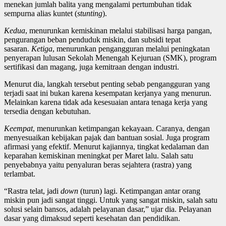
menekan jumlah balita yang mengalami pertumbuhan tidak
sempurna alias kuntet (
stunting
).
Kedua
, menurunkan kemiskinan melalui stabilisasi harga pangan,
pengurangan beban penduduk miskin, dan subsidi tepat
sasaran.
Ketiga
, menurunkan pengangguran melalui peningkatan
penyerapan lulusan Sekolah Menengah Kejuruan (SMK), program
sertifikasi dan magang, juga kemitraan dengan industri.
Menurut dia, langkah tersebut penting sebab pengangguran yang
terjadi saat ini bukan karena kesempatan kerjanya yang menurun.
Melainkan karena tidak ada kesesuaian antara tenaga kerja yang
tersedia dengan kebutuhan.
Keempat
, menurunkan ketimpangan kekayaan. Caranya, dengan
menyesuaikan kebijakan pajak dan bantuan sosial. Juga program
afirmasi yang efektif. Menurut kajiannya, tingkat kedalaman dan
keparahan kemiskinan meningkat per Maret lalu. Salah satu
penyebabnya yaitu penyaluran beras sejahtera (rastra) yang
terlambat.
“Rastra telat, jadi
down
(turun) lagi. Ketimpangan antar orang
miskin pun jadi sangat tinggi. Untuk yang sangat miskin, salah satu
solusi selain bansos, adalah pelayanan dasar,” ujar dia. Pelayanan
dasar yang dimaksud seperti kesehatan dan pendidikan.