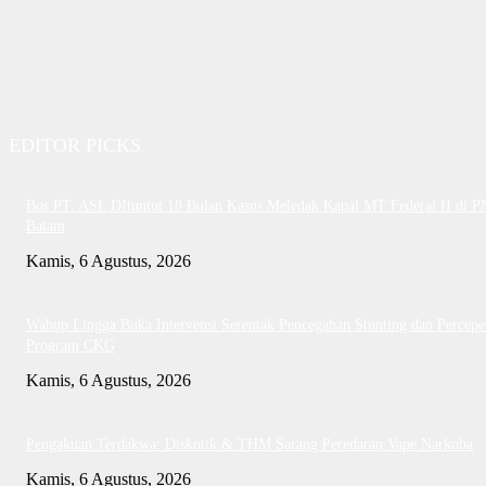
EDITOR PICKS
Bos PT. ASL DItuntut 18 Bulan Kasus Meledak Kapal MT Federal II di P
Batam
Kamis, 6 Agustus, 2026
Wabup Lingga Buka Intervensi Serentak Pencegahan Stunting dan Percepe
Program CKG
Kamis, 6 Agustus, 2026
Pengakuan Terdakwa: Diskotik & THM Sarang Peredaran Vape Narkoba
Kamis, 6 Agustus, 2026