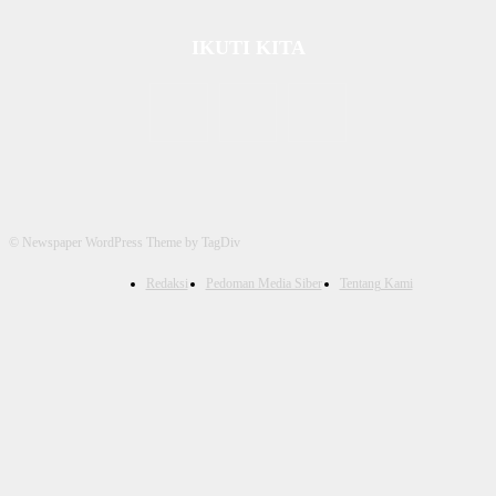
IKUTI KITA
© Newspaper WordPress Theme by TagDiv
Redaksi
Pedoman Media Siber
Tentang Kami