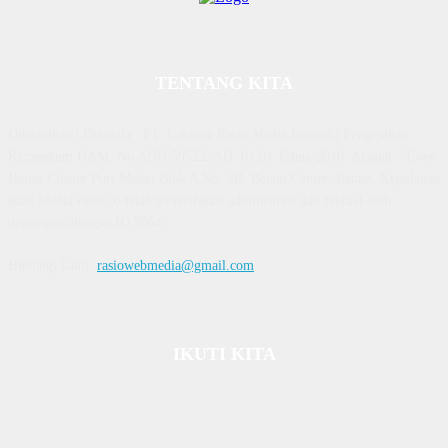
TENTANG KITA
Diterbitkan | Dikelola : PT. Laksana Rasio Media Inovasi | Pengesahan
Kemenkum HAM, No AHU 59522. AH. 01.01 Tahun 2018. Alamat : Town
House Cluster Puri Melati Blok A No. 2B, Batam Centre, Batam, Kepulauan
Riau Media rasio.co telah terverifikasi administrasi dan faktual oleh
dewanpers dengan ID 9564
Hubungi kami:
rasiowebmedia@gmail.com
IKUTI KITA