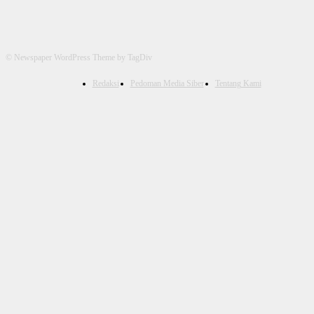
© Newspaper WordPress Theme by TagDiv
Redaksi
Pedoman Media Siber
Tentang Kami