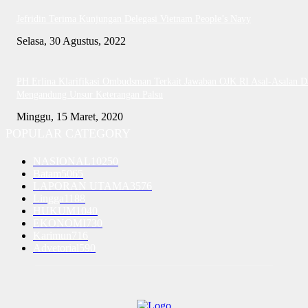
Jefridin Terima Kunjungan Delegasi Vietnam People’s Navy
Selasa, 30 Agustus, 2022
PH Erlina Klarifikasi Ombudsman Terkait Jawaban OJK RI Asal-Asalan D
Mengandung Unsur Keterangan Palsu
Minggu, 15 Maret, 2020
POPULAR CATEGORY
NASIONAL
10250
Batam
5065
LAPORAN UTAMA
3576
Lingga
1188
HUKUM
1040
EKONOMI
730
Karimun
716
Advetorial
590