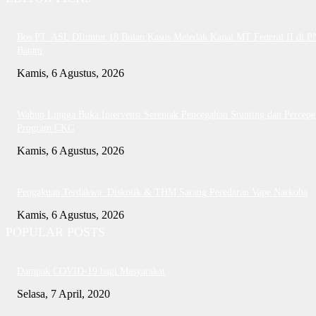
Bos PT. ASL DItuntut 18 Bulan Kasus Meledak Kapal MT Federal II di P
Batam
Kamis, 6 Agustus, 2026
Wabup Lingga Buka Intervensi Serentak Pencegahan Stunting dan Percepe
Program CKG
Kamis, 6 Agustus, 2026
Pengakuan Terdakwa: Diskotik & THM Sarang Peredaran Vape Narkoba
Kamis, 6 Agustus, 2026
POPULAR POSTS
Dampak COVID-19 bagi Masyarakat
Selasa, 7 April, 2020