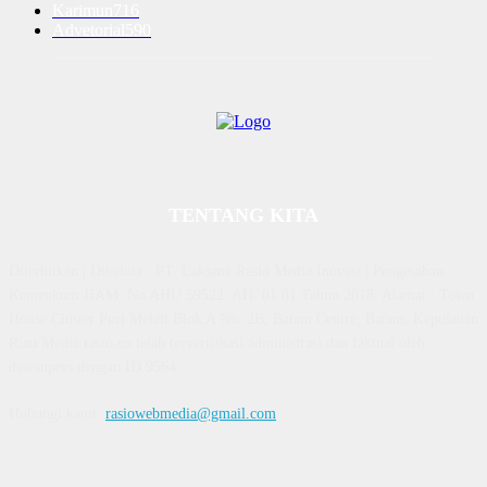
Karimun
716
Advetorial
590
TENTANG KITA
Diterbitkan | Dikelola : PT. Laksana Rasio Media Inovasi | Pengesahan
Kemenkum HAM, No AHU 59522. AH. 01.01 Tahun 2018. Alamat : Town
House Cluster Puri Melati Blok A No. 2B, Batam Centre, Batam, Kepulauan
Riau Media rasio.co telah terverifikasi administrasi dan faktual oleh
dewanpers dengan ID 9564
Hubungi kami:
rasiowebmedia@gmail.com