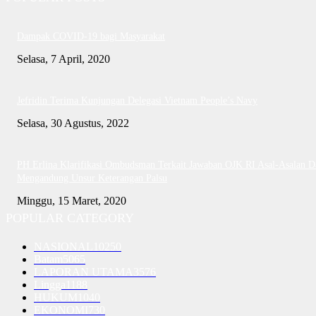
Dampak COVID-19 bagi Masyarakat
Selasa, 7 April, 2020
Jefridin Terima Kunjungan Delegasi Vietnam People’s Navy
Selasa, 30 Agustus, 2022
PH Erlina Klarifikasi Ombudsman Terkait Jawaban OJK RI Asal-Asalan D
Mengandung Unsur Keterangan Palsu
Minggu, 15 Maret, 2020
POPULAR CATEGORY
NASIONAL
10250
Batam
5065
LAPORAN UTAMA
3576
Lingga
1188
HUKUM
1040
EKONOMI
730