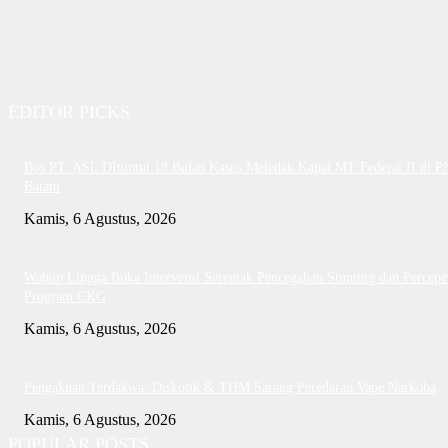
EDITOR PICKS
Bos PT. ASL DItuntut 18 Bulan Kasus Meledak Kapal MT Federal II di P
Batam
Kamis, 6 Agustus, 2026
Wabup Lingga Buka Intervensi Serentak Pencegahan Stunting dan Percepe
Program CKG
Kamis, 6 Agustus, 2026
Pengakuan Terdakwa: Diskotik & THM Sarang Peredaran Vape Narkoba
Kamis, 6 Agustus, 2026
POPULAR POSTS