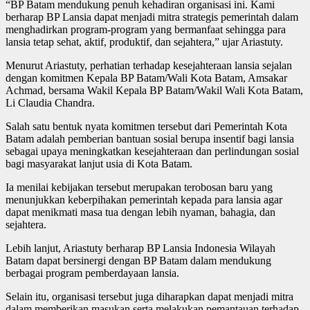
“BP Batam mendukung penuh kehadiran organisasi ini. Kami
berharap BP Lansia dapat menjadi mitra strategis pemerintah dalam
menghadirkan program-program yang bermanfaat sehingga para
lansia tetap sehat, aktif, produktif, dan sejahtera,” ujar Ariastuty.
Menurut Ariastuty, perhatian terhadap kesejahteraan lansia sejalan
dengan komitmen Kepala BP Batam/Wali Kota Batam, Amsakar
Achmad, bersama Wakil Kepala BP Batam/Wakil Wali Kota Batam,
Li Claudia Chandra.
Salah satu bentuk nyata komitmen tersebut dari Pemerintah Kota
Batam adalah pemberian bantuan sosial berupa insentif bagi lansia
sebagai upaya meningkatkan kesejahteraan dan perlindungan sosial
bagi masyarakat lanjut usia di Kota Batam.
Ia menilai kebijakan tersebut merupakan terobosan baru yang
menunjukkan keberpihakan pemerintah kepada para lansia agar
dapat menikmati masa tua dengan lebih nyaman, bahagia, dan
sejahtera.
Lebih lanjut, Ariastuty berharap BP Lansia Indonesia Wilayah
Batam dapat bersinergi dengan BP Batam dalam mendukung
berbagai program pemberdayaan lansia.
Selain itu, organisasi tersebut juga diharapkan dapat menjadi mitra
dalam memberikan masukan serta melakukan pemantauan terhadap