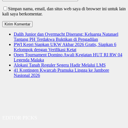
Simpan nama, email, dan situs web saya di browser ini untuk lain
kali saya berkomentar.
Dalih Junior dan Overmacht Diserang: Keluarga Natanael
Tantang PH Terdakwa Buktikan di Pengadilan
PWI Kepri Siapkan UKW Akbar 2026 Gratis, Siapkan 6
Kelompok dengan Verifikasi Ketat
Open Tournament Domino Awali Kegiatan HUT RI RW 04
Legenda Malaka
Alokasi Tanah Reguler Segera Hadir Melalui LMS
41 Kontingen Kwarcab Pramuka Lingga ke Jambore
Nasional 2026
EDITOR PICKS