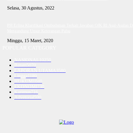
Selasa, 30 Agustus, 2022
PH Erlina Klarifikasi Ombudsman Terkait Jawaban OJK RI Asal-Asalan D
Mengandung Unsur Keterangan Palsu
Minggu, 15 Maret, 2020
POPULAR CATEGORY
NASIONAL
10250
Batam
5070
LAPORAN UTAMA
3580
Lingga
1189
HUKUM
1040
EKONOMI
730
Karimun
716
Advetorial
590