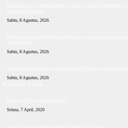
Dalih Junior dan Overmacht Diserang: Keluarga Natanael Tantang PH Te
Buktikan di Pengadilan
Sabtu, 8 Agustus, 2026
PWI Kepri Siapkan UKW Akbar 2026 Gratis, Siapkan 6 Kelompok denga
Verifikasi Ketat
Sabtu, 8 Agustus, 2026
Open Tournament Domino Awali Kegiatan HUT RI RW 04 Legenda Mala
Sabtu, 8 Agustus, 2026
POPULAR POSTS
Dampak COVID-19 bagi Masyarakat
Selasa, 7 April, 2020
Jefridin Terima Kunjungan Delegasi Vietnam People’s Navy