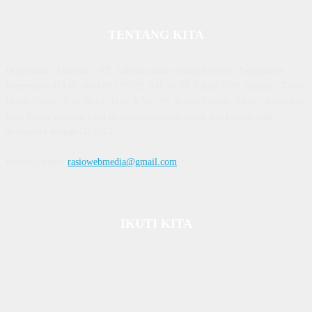
TENTANG KITA
Diterbitkan | Dikelola : PT. Laksana Rasio Media Inovasi | Pengesahan
Kemenkum HAM, No AHU 59522. AH. 01.01 Tahun 2018. Alamat : Town
House Cluster Puri Melati Blok A No. 2B, Batam Centre, Batam, Kepulauan
Riau Media rasio.co telah terverifikasi administrasi dan faktual oleh
dewanpers dengan ID 9564
Hubungi kami:
rasiowebmedia@gmail.com
IKUTI KITA