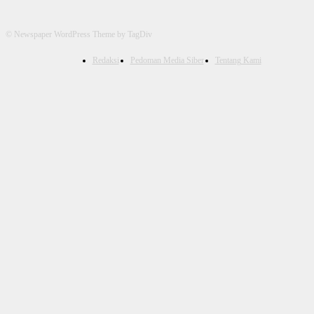
© Newspaper WordPress Theme by TagDiv
Redaksi
Pedoman Media Siber
Tentang Kami