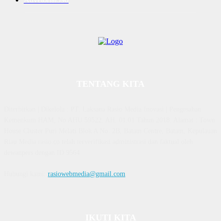
TENTANG KITA
Diterbitkan | Dikelola : PT. Laksana Rasio Media Inovasi | Pengesahan
Kemenkum HAM, No AHU 59522. AH. 01.01 Tahun 2018. Alamat : Town
House Cluster Puri Melati Blok A No. 2B, Batam Centre, Batam, Kepulauan
Riau Media rasio.co telah terverifikasi administrasi dan faktual oleh
dewanpers dengan ID 9564
Hubungi kami:
rasiowebmedia@gmail.com
IKUTI KITA