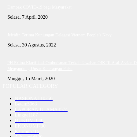
Dampak COVID-19 bagi Masyarakat
Selasa, 7 April, 2020
Jefridin Terima Kunjungan Delegasi Vietnam People’s Navy
Selasa, 30 Agustus, 2022
PH Erlina Klarifikasi Ombudsman Terkait Jawaban OJK RI Asal-Asalan D
Mengandung Unsur Keterangan Palsu
Minggu, 15 Maret, 2020
POPULAR CATEGORY
NASIONAL
10250
Batam
5063
LAPORAN UTAMA
3574
Lingga
1187
HUKUM
1040
EKONOMI
730
Karimun
716
Advetorial
590