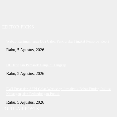
EDITOR PICKS
Wabup Karimun lepas Dua Calon Paskibraka Tingkat Pemprov Kepri
Rabu, 5 Agustus, 2026
HH Jaringan Pemasok Ganja di Tangkap
Rabu, 5 Agustus, 2026
PWI Pusat dan AFPI Gelar Workshop Jurnalistik Bahas Pindar, Inklusi
Keuangan, dan Perlindungan Publik
Rabu, 5 Agustus, 2026
POPULAR POSTS