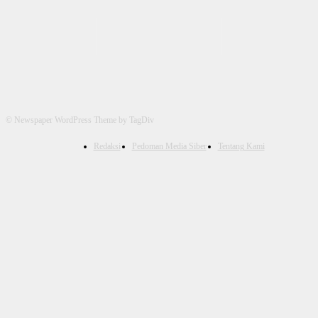
© Newspaper WordPress Theme by TagDiv
Redaksi
Pedoman Media Siber
Tentang Kami