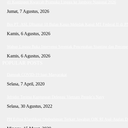
41 Kontingen Kwarcab Pramuka Lingga ke Jambore Nasional 2026
Jumat, 7 Agustus, 2026
Bos PT. ASL DItuntut 18 Bulan Kasus Meledak Kapal MT Federal II di 
Kamis, 6 Agustus, 2026
Wabup Lingga Buka Intervensi Serentak Pencegahan Stunting dan Perce
Kamis, 6 Agustus, 2026
POPULAR POSTS
Dampak COVID-19 bagi Masyarakat
Selasa, 7 April, 2020
Jefridin Terima Kunjungan Delegasi Vietnam People’s Navy
Selasa, 30 Agustus, 2022
PH Erlina Klarifikasi Ombudsman Terkait Jawaban OJK RI Asal-Asalan 