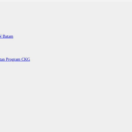
PN Batam
petan Program CKG