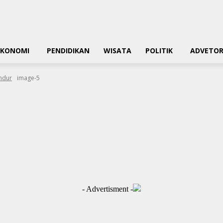
EKONOMI
PENDIDIKAN
WISATA
POLITIK
ADVETOR
undur
image-5
- Advertisment -