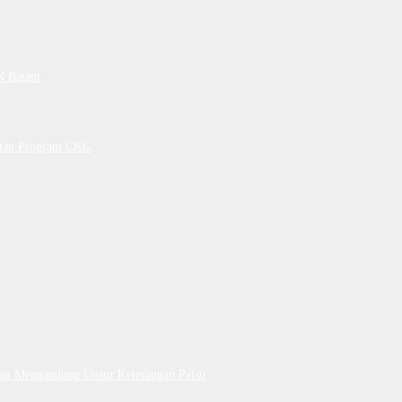
PN Batam
petan Program CKG
Dan Mengandung Unsur Keterangan Palsu