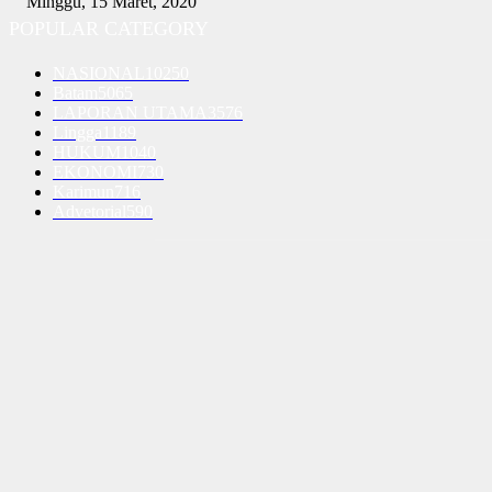
Minggu, 15 Maret, 2020
POPULAR CATEGORY
NASIONAL
10250
Batam
5065
LAPORAN UTAMA
3576
Lingga
1189
HUKUM
1040
EKONOMI
730
Karimun
716
Advetorial
590