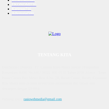
HUKUM
1040
EKONOMI
730
Karimun
716
Advetorial
590
TENTANG KITA
Diterbitkan | Dikelola : PT. Laksana Rasio Media Inovasi | Pengesahan
Kemenkum HAM, No AHU 59522. AH. 01.01 Tahun 2018. Alamat : Town
House Cluster Puri Melati Blok A No. 2B, Batam Centre, Batam, Kepulauan
Riau Media rasio.co telah terverifikasi administrasi dan faktual oleh
dewanpers dengan ID 9564
Hubungi kami:
rasiowebmedia@gmail.com