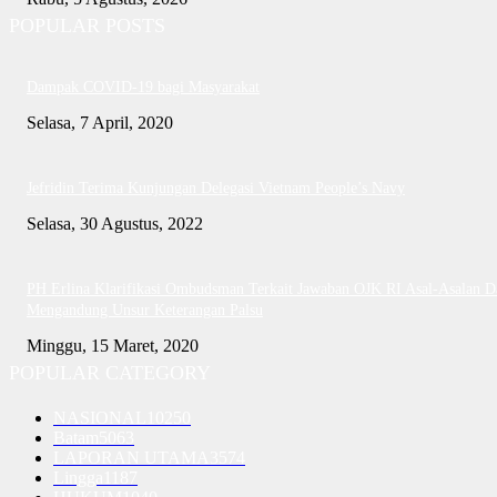
POPULAR POSTS
Dampak COVID-19 bagi Masyarakat
Selasa, 7 April, 2020
Jefridin Terima Kunjungan Delegasi Vietnam People’s Navy
Selasa, 30 Agustus, 2022
PH Erlina Klarifikasi Ombudsman Terkait Jawaban OJK RI Asal-Asalan D
Mengandung Unsur Keterangan Palsu
Minggu, 15 Maret, 2020
POPULAR CATEGORY
NASIONAL
10250
Batam
5063
LAPORAN UTAMA
3574
Lingga
1187