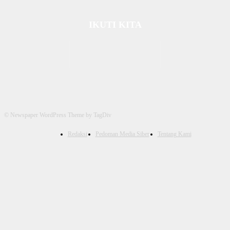
IKUTI KITA
© Newspaper WordPress Theme by TagDiv
Redaksi
Pedoman Media Siber
Tentang Kami