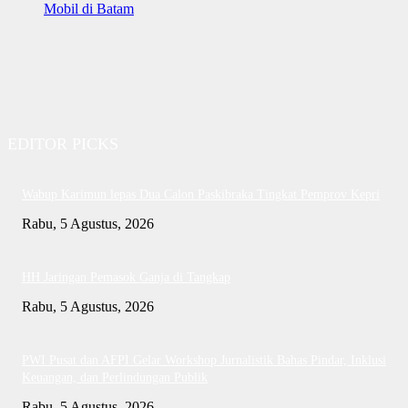
Mobil di Batam
EDITOR PICKS
Wabup Karimun lepas Dua Calon Paskibraka Tingkat Pemprov Kepri
Rabu, 5 Agustus, 2026
HH Jaringan Pemasok Ganja di Tangkap
Rabu, 5 Agustus, 2026
PWI Pusat dan AFPI Gelar Workshop Jurnalistik Bahas Pindar, Inklusi
Keuangan, dan Perlindungan Publik
Rabu, 5 Agustus, 2026