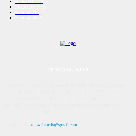
HUKUM
1040
EKONOMI
730
Karimun
716
Advetorial
590
TENTANG KITA
Diterbitkan | Dikelola : PT. Laksana Rasio Media Inovasi | Pengesahan
Kemenkum HAM, No AHU 59522. AH. 01.01 Tahun 2018. Alamat : Town
House Cluster Puri Melati Blok A No. 2B, Batam Centre, Batam, Kepulauan
Riau Media rasio.co telah terverifikasi administrasi dan faktual oleh
dewanpers dengan ID 9564
Hubungi kami:
rasiowebmedia@gmail.com