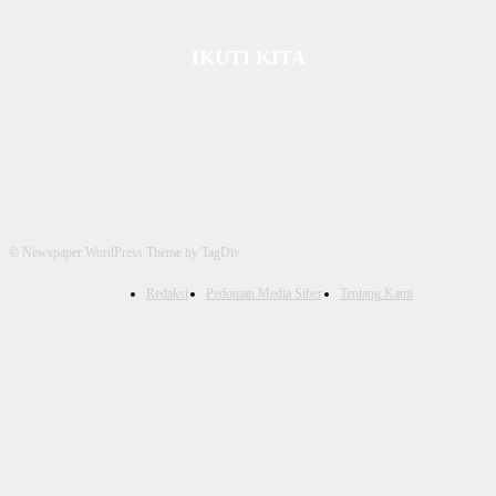
IKUTI KITA
© Newspaper WordPress Theme by TagDiv
Redaksi
Pedoman Media Siber
Tentang Kami