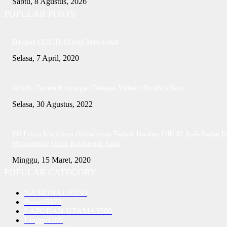
Sabtu, 8 Agustus, 2026
POPULAR POSTS
Dampak COVID-19 bagi Masyarakat
Selasa, 7 April, 2020
Jefridin Terima Kunjungan Delegasi Vietnam People’s Navy
Selasa, 30 Agustus, 2022
PH Erlina Klarifikasi Ombudsman Terkait Jawaban OJK RI Asal-Asalan D
Mengandung Unsur Keterangan Palsu
Minggu, 15 Maret, 2020
POPULAR CATEGORY
NASIONAL
10250
Batam
5070
LAPORAN UTAMA
3580
Lingga
1189