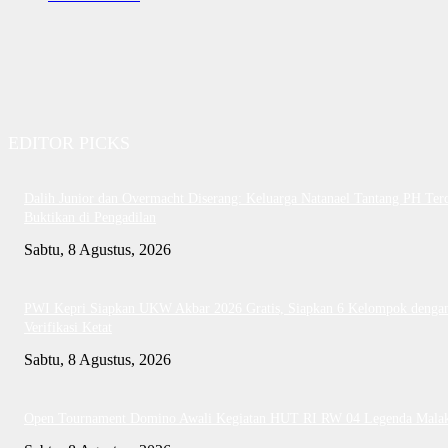
EDITOR PICKS
Dalih Junior dan Overmacht Diserang: Keluarga Natanael Tantang PH Te
Buktikan di Pengadilan
Sabtu, 8 Agustus, 2026
PWI Kepri Siapkan UKW Akbar 2026 Gratis, Siapkan 6 Kelompok denga
Verifikasi Ketat
Sabtu, 8 Agustus, 2026
Open Tournament Domino Awali Kegiatan HUT RI RW 04 Legenda Mala