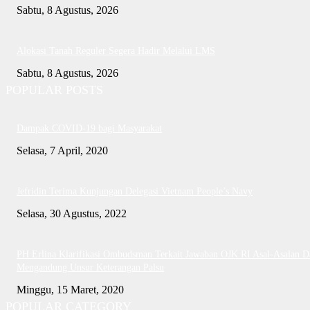
Sabtu, 8 Agustus, 2026
Alokasi Tanah Reguler Segera Hadir Melalui LMS
Sabtu, 8 Agustus, 2026
POPULAR POSTS
Dampak COVID-19 bagi Masyarakat
Selasa, 7 April, 2020
Jefridin Terima Kunjungan Delegasi Vietnam People’s Navy
Selasa, 30 Agustus, 2022
PH Erlina Klarifikasi Ombudsman Terkait Jawaban OJK RI Asal-Asalan D
Mengandung Unsur Keterangan Palsu
Minggu, 15 Maret, 2020
POPULAR CATEGORY