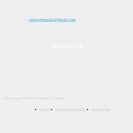
Riau Media rasio.co telah terverifikasi administrasi dan faktual oleh
dewanpers dengan ID 9564
Hubungi kami:
rasiowebmedia@gmail.com
IKUTI KITA
© Newspaper WordPress Theme by TagDiv
Redaksi
Pedoman Media Siber
Tentang Kami