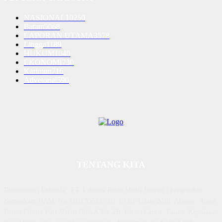
NASIONAL
10250
Batam
5068
LAPORAN UTAMA
3578
Lingga
1189
HUKUM
1040
EKONOMI
730
Karimun
716
Advetorial
590
TENTANG KITA
Diterbitkan | Dikelola : PT. Laksana Rasio Media Inovasi | Pengesahan
Kemenkum HAM, No AHU 59522. AH. 01.01 Tahun 2018. Alamat : Town
House Cluster Puri Melati Blok A No. 2B, Batam Centre, Batam, Kepulauan