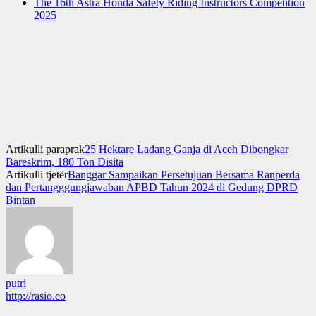
The 16th Astra Honda Safety Riding Instructors Competition
2025
Artikulli paraprak
25 Hektare Ladang Ganja di Aceh Dibongkar
Bareskrim, 180 Ton Disita
Artikulli tjetër
Banggar Sampaikan Persetujuan Bersama Ranperda
dan Pertangggungjawaban APBD Tahun 2024 di Gedung DPRD
Bintan
putri
http://rasio.co