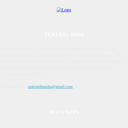
TENTANG KITA
Diterbitkan | Dikelola : PT. Laksana Rasio Media Inovasi | Pengesahan
Kemenkum HAM, No AHU 59522. AH. 01.01 Tahun 2018. Alamat : Town
House Cluster Puri Melati Blok A No. 2B, Batam Centre, Batam, Kepulauan
Riau Media rasio.co telah terverifikasi administrasi dan faktual oleh
dewanpers dengan ID 9564
Hubungi kami:
rasiowebmedia@gmail.com
IKUTI KITA