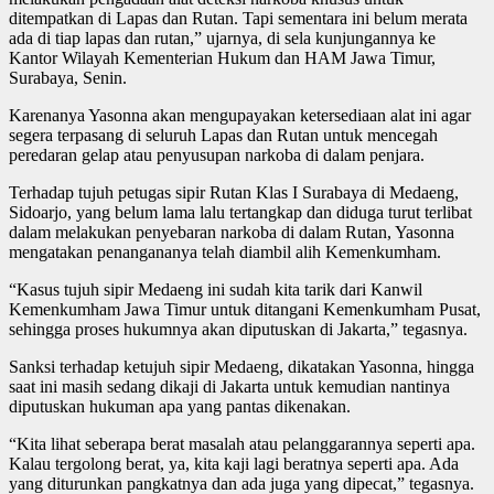
ditempatkan di Lapas dan Rutan. Tapi sementara ini belum merata
ada di tiap lapas dan rutan,” ujarnya, di sela kunjungannya ke
Kantor Wilayah Kementerian Hukum dan HAM Jawa Timur,
Surabaya, Senin.
Karenanya Yasonna akan mengupayakan ketersediaan alat ini agar
segera terpasang di seluruh Lapas dan Rutan untuk mencegah
peredaran gelap atau penyusupan narkoba di dalam penjara.
Terhadap tujuh petugas sipir Rutan Klas I Surabaya di Medaeng,
Sidoarjo, yang belum lama lalu tertangkap dan diduga turut terlibat
dalam melakukan penyebaran narkoba di dalam Rutan, Yasonna
mengatakan penangananya telah diambil alih Kemenkumham.
“Kasus tujuh sipir Medaeng ini sudah kita tarik dari Kanwil
Kemenkumham Jawa Timur untuk ditangani Kemenkumham Pusat,
sehingga proses hukumnya akan diputuskan di Jakarta,” tegasnya.
Sanksi terhadap ketujuh sipir Medaeng, dikatakan Yasonna, hingga
saat ini masih sedang dikaji di Jakarta untuk kemudian nantinya
diputuskan hukuman apa yang pantas dikenakan.
“Kita lihat seberapa berat masalah atau pelanggarannya seperti apa.
Kalau tergolong berat, ya, kita kaji lagi beratnya seperti apa. Ada
yang diturunkan pangkatnya dan ada juga yang dipecat,” tegasnya.