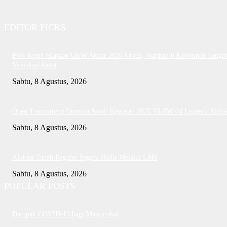
EDITOR PICKS
PWI Kepri Siapkan UKW Akbar 2026 Gratis, Siapkan 6 Kelompok denga
Verifikasi Ketat
Sabtu, 8 Agustus, 2026
Open Tournament Domino Awali Kegiatan HUT RI RW 04 Legenda Mala
Sabtu, 8 Agustus, 2026
Alokasi Tanah Reguler Segera Hadir Melalui LMS
Sabtu, 8 Agustus, 2026
POPULAR POSTS
Dampak COVID-19 bagi Masyarakat