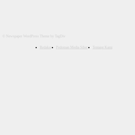
© Newspaper WordPress Theme by TagDiv
Redaksi
Pedoman Media Siber
Tentang Kami