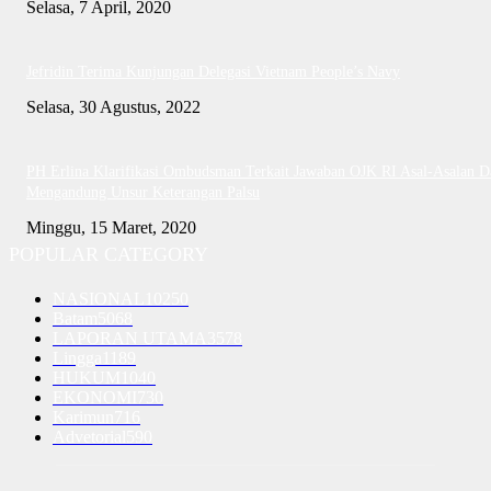
Selasa, 7 April, 2020
Jefridin Terima Kunjungan Delegasi Vietnam People’s Navy
Selasa, 30 Agustus, 2022
PH Erlina Klarifikasi Ombudsman Terkait Jawaban OJK RI Asal-Asalan D
Mengandung Unsur Keterangan Palsu
Minggu, 15 Maret, 2020
POPULAR CATEGORY
NASIONAL
10250
Batam
5068
LAPORAN UTAMA
3578
Lingga
1189
HUKUM
1040
EKONOMI
730
Karimun
716
Advetorial
590