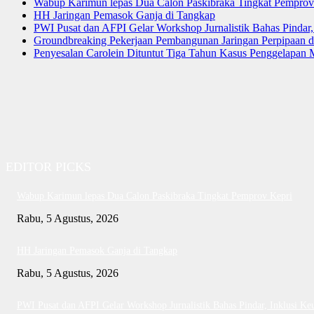
Wabup Karimun lepas Dua Calon Paskibraka Tingkat Pemprov
HH Jaringan Pemasok Ganja di Tangkap
PWI Pusat dan AFPI Gelar Workshop Jurnalistik Bahas Pindar,
Groundbreaking Pekerjaan Pembangunan Jaringan Perpipaan
Penyesalan Carolein Dituntut Tiga Tahun Kasus Penggelapan 
EDITOR PICKS
Wabup Karimun lepas Dua Calon Paskibraka Tingkat Pemprov Kepri
Rabu, 5 Agustus, 2026
HH Jaringan Pemasok Ganja di Tangkap
Rabu, 5 Agustus, 2026
PWI Pusat dan AFPI Gelar Workshop Jurnalistik Bahas Pindar, Inklusi Ke