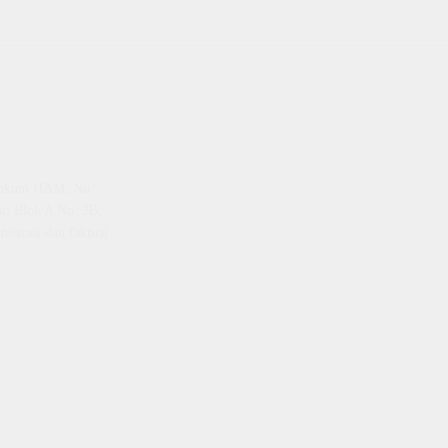
emenkum HAM, No
ti Blok A No. 2B,
istrasi dan faktual