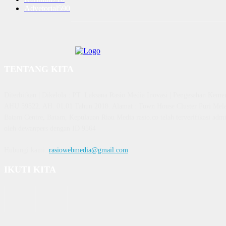
Advetorial
590
TENTANG KITA
Diterbitkan | Dikelola : PT. Laksana Rasio Media Inovasi | Pengesahan K
AHU 59522. AH. 01.01 Tahun 2018. Alamat : Town House Cluster Puri Mela
Batam Centre, Batam, Kepulauan Riau Media rasio.co telah terverifikasi admin
oleh dewanpers dengan ID 9564
Hubungi kami:
rasiowebmedia@gmail.com
IKUTI KITA