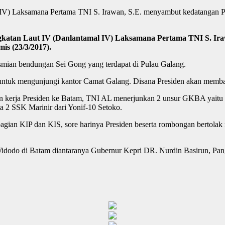
) Laksamana Pertama TNI S. Irawan, S.E. menyambut kedatangan Pre
an Laut IV (Danlantamal IV) Laksamana Pertama TNI S. Irawa
s (23/3/2017).
mian bendungan Sei Gong yang terdapat di Pulau Galang.
untuk mengunjungi kantor Camat Galang. Disana Presiden akan membagi
 kerja Presiden ke Batam, TNI AL menerjunkan 2 unsur GKBA yaitu 
a 2 SSK Marinir dari Yonif-10 Setoko.
gian KIP dan KIS, sore harinya Presiden beserta rombongan bertolak
 Widodo di Batam diantaranya Gubernur Kepri DR. Nurdin Basirun, 