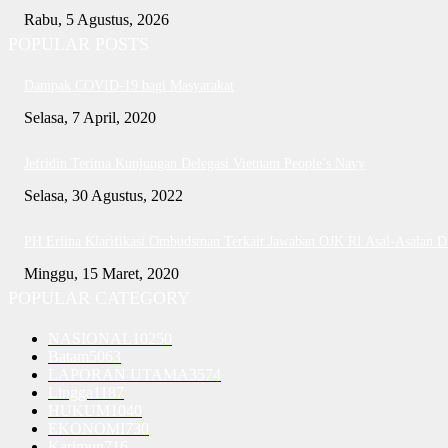
Rabu, 5 Agustus, 2026
POPULAR POSTS
Dampak COVID-19 bagi Masyarakat
Selasa, 7 April, 2020
Jefridin Terima Kunjungan Delegasi Vietnam People’s Navy
Selasa, 30 Agustus, 2022
PH Erlina Klarifikasi Ombudsman Terkait Jawaban OJK RI Asal-Asalan 
Minggu, 15 Maret, 2020
POPULAR CATEGORY
NASIONAL
10250
Batam
5063
LAPORAN UTAMA
3574
Lingga
1187
HUKUM
1040
EKONOMI
730
Karimun
716