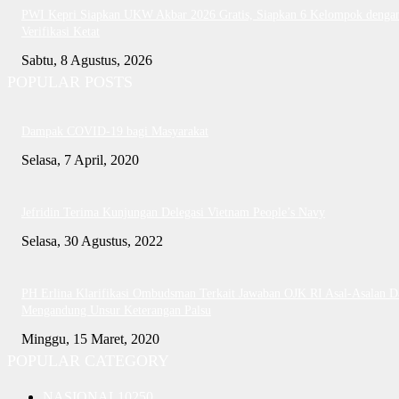
PWI Kepri Siapkan UKW Akbar 2026 Gratis, Siapkan 6 Kelompok denga
Verifikasi Ketat
Sabtu, 8 Agustus, 2026
POPULAR POSTS
Dampak COVID-19 bagi Masyarakat
Selasa, 7 April, 2020
Jefridin Terima Kunjungan Delegasi Vietnam People’s Navy
Selasa, 30 Agustus, 2022
PH Erlina Klarifikasi Ombudsman Terkait Jawaban OJK RI Asal-Asalan D
Mengandung Unsur Keterangan Palsu
Minggu, 15 Maret, 2020
POPULAR CATEGORY
NASIONAL
10250