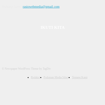
Hubungi kami:
rasiowebmedia@gmail.com
IKUTI KITA
© Newspaper WordPress Theme by TagDiv
Redaksi
Pedoman Media Siber
Tentang Kami