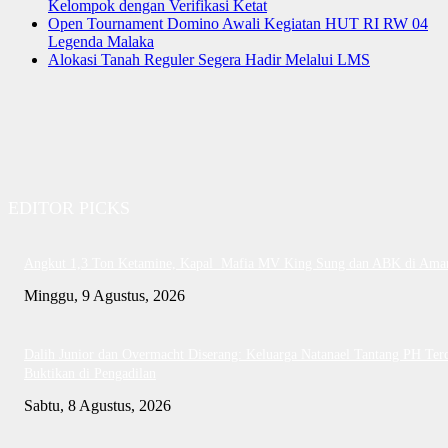
Kelompok dengan Verifikasi Ketat
Open Tournament Domino Awali Kegiatan HUT RI RW 04
Legenda Malaka
Alokasi Tanah Reguler Segera Hadir Melalui LMS
EDITOR PICKS
Angkut 1,3 Ton Ketamine, Kapal Mafia MV King Sung dan ABK di Ama
Minggu, 9 Agustus, 2026
Dalih Junior dan Overmacht Diserang: Keluarga Natanael Tantang PH Te
Buktikan di Pengadilan
Sabtu, 8 Agustus, 2026