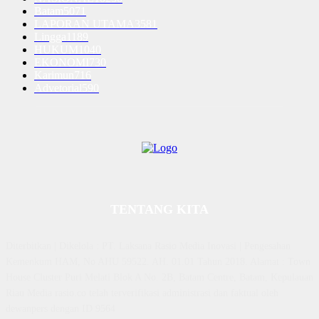
Batam
5071
LAPORAN UTAMA
3581
Lingga
1189
HUKUM
1040
EKONOMI
730
Karimun
716
Advetorial
590
TENTANG KITA
Diterbitkan | Dikelola : PT. Laksana Rasio Media Inovasi | Pengesahan
Kemenkum HAM, No AHU 59522. AH. 01.01 Tahun 2018. Alamat : Town
House Cluster Puri Melati Blok A No. 2B, Batam Centre, Batam, Kepulauan
Riau Media rasio.co telah terverifikasi administrasi dan faktual oleh
dewanpers dengan ID 9564