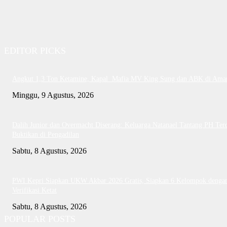
EDITOR PICKS
Angkut 1,3 Ton Ketamine, Kapal Mafia MV King Sung dan ABK di Ama
Minggu, 9 Agustus, 2026
Dalih Junior dan Overmacht Diserang: Keluarga Natanael Tantang PH Te
Buktikan di Pengadilan
Sabtu, 8 Agustus, 2026
PWI Kepri Siapkan UKW Akbar 2026 Gratis, Siapkan 6 Kelompok denga
Verifikasi Ketat
Sabtu, 8 Agustus, 2026
POPULAR POSTS