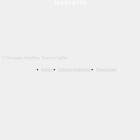
IKUTI KITA
© Newspaper WordPress Theme by TagDiv
Redaksi
Pedoman Media Siber
Tentang Kami