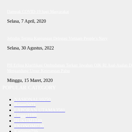
Dampak COVID-19 bagi Masyarakat
Selasa, 7 April, 2020
Jefridin Terima Kunjungan Delegasi Vietnam People’s Navy
Selasa, 30 Agustus, 2022
PH Erlina Klarifikasi Ombudsman Terkait Jawaban OJK RI Asal-Asalan D
Mengandung Unsur Keterangan Palsu
Minggu, 15 Maret, 2020
POPULAR CATEGORY
NASIONAL
10250
Batam
5071
LAPORAN UTAMA
3581
Lingga
1189
HUKUM
1040
EKONOMI
730
Karimun
716