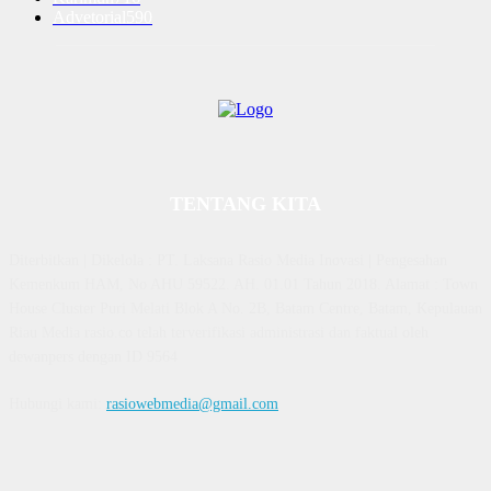
Advetorial
590
TENTANG KITA
Diterbitkan | Dikelola : PT. Laksana Rasio Media Inovasi | Pengesahan
Kemenkum HAM, No AHU 59522. AH. 01.01 Tahun 2018. Alamat : Town
House Cluster Puri Melati Blok A No. 2B, Batam Centre, Batam, Kepulauan
Riau Media rasio.co telah terverifikasi administrasi dan faktual oleh
dewanpers dengan ID 9564
Hubungi kami:
rasiowebmedia@gmail.com