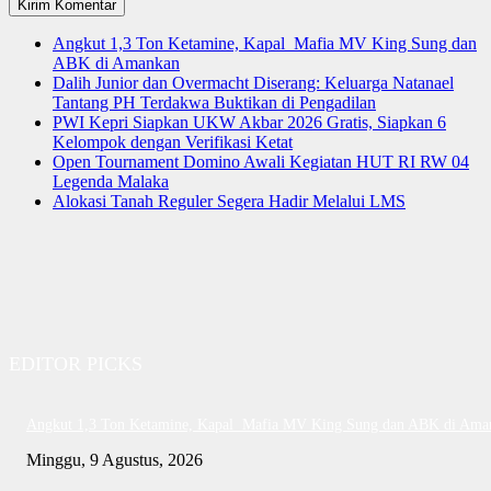
Angkut 1,3 Ton Ketamine, Kapal Mafia MV King Sung dan
ABK di Amankan
Dalih Junior dan Overmacht Diserang: Keluarga Natanael
Tantang PH Terdakwa Buktikan di Pengadilan
PWI Kepri Siapkan UKW Akbar 2026 Gratis, Siapkan 6
Kelompok dengan Verifikasi Ketat
Open Tournament Domino Awali Kegiatan HUT RI RW 04
Legenda Malaka
Alokasi Tanah Reguler Segera Hadir Melalui LMS
EDITOR PICKS
Angkut 1,3 Ton Ketamine, Kapal Mafia MV King Sung dan ABK di Ama
Minggu, 9 Agustus, 2026