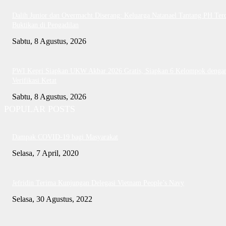
Dalih Junior dan Overmacht Diserang: Keluarga Natanael Tantang PH Te
Buktikan di Pengadilan
Sabtu, 8 Agustus, 2026
PWI Kepri Siapkan UKW Akbar 2026 Gratis, Siapkan 6 Kelompok denga
Verifikasi Ketat
Sabtu, 8 Agustus, 2026
POPULAR POSTS
Dampak COVID-19 bagi Masyarakat
Selasa, 7 April, 2020
Jefridin Terima Kunjungan Delegasi Vietnam People’s Navy
Selasa, 30 Agustus, 2022