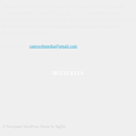
Diterbitkan | Dikelola : PT. Laksana Rasio Media Inovasi | Pengesahan
Kemenkum HAM, No AHU 59522. AH. 01.01 Tahun 2018. Alamat : Town
House Cluster Puri Melati Blok A No. 2B, Batam Centre, Batam, Kepulauan
Riau Media rasio.co telah terverifikasi administrasi dan faktual oleh
dewanpers dengan ID 9564
Hubungi kami:
rasiowebmedia@gmail.com
IKUTI KITA
© Newspaper WordPress Theme by TagDiv