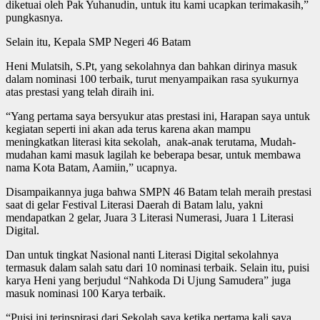
diketuai oleh Pak Yuhanudin, untuk itu kami ucapkan terimakasih,”
pungkasnya.
Selain itu, Kepala SMP Negeri 46 Batam
Heni Mulatsih, S.Pt, yang sekolahnya dan bahkan dirinya masuk
dalam nominasi 100 terbaik, turut menyampaikan rasa syukurnya
atas prestasi yang telah diraih ini.
“Yang pertama saya bersyukur atas prestasi ini, Harapan saya untuk
kegiatan seperti ini akan ada terus karena akan mampu
meningkatkan literasi kita sekolah, anak-anak terutama, Mudah-
mudahan kami masuk lagilah ke beberapa besar, untuk membawa
nama Kota Batam, Aamiin,” ucapnya.
Disampaikannya juga bahwa SMPN 46 Batam telah meraih prestasi
saat di gelar Festival Literasi Daerah di Batam lalu, yakni
mendapatkan 2 gelar, Juara 3 Literasi Numerasi, Juara 1 Literasi
Digital.
Dan untuk tingkat Nasional nanti Literasi Digital sekolahnya
termasuk dalam salah satu dari 10 nominasi terbaik. Selain itu, puisi
karya Heni yang berjudul “Nahkoda Di Ujung Samudera” juga
masuk nominasi 100 Karya terbaik.
“Puisi ini terinspirasi dari Sekolah saya ketika pertama kali saya