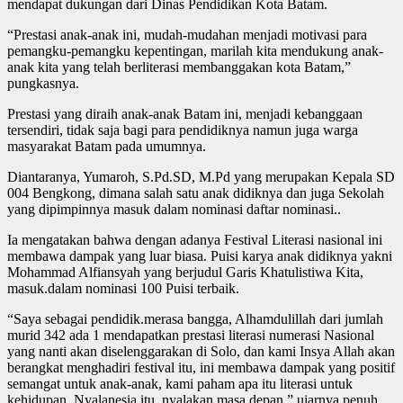
mendapat dukungan dari Dinas Pendidikan Kota Batam.
“Prestasi anak-anak ini, mudah-mudahan menjadi motivasi para
pemangku-pemangku kepentingan, marilah kita mendukung anak-
anak kita yang telah berliterasi membanggakan kota Batam,”
pungkasnya.
Prestasi yang diraih anak-anak Batam ini, menjadi kebanggaan
tersendiri, tidak saja bagi para pendidiknya namun juga warga
masyarakat Batam pada umumnya.
Diantaranya, Yumaroh, S.Pd.SD, M.Pd yang merupakan Kepala SD
004 Bengkong, dimana salah satu anak didiknya dan juga Sekolah
yang dipimpinnya masuk dalam nominasi daftar nominasi..
Ia mengatakan bahwa dengan adanya Festival Literasi nasional ini
membawa dampak yang luar biasa. Puisi karya anak didiknya yakni
Mohammad Alfiansyah yang berjudul Garis Khatulistiwa Kita,
masuk.dalam nominasi 100 Puisi terbaik.
“Saya sebagai pendidik.merasa bangga, Alhamdulillah dari jumlah
murid 342 ada 1 mendapatkan prestasi literasi numerasi Nasional
yang nanti akan diselenggarakan di Solo, dan kami Insya Allah akan
berangkat menghadiri festival itu, ini membawa dampak yang positif
semangat untuk anak-anak, kami paham apa itu literasi untuk
kehidupan, Nyalanesia itu, nyalakan masa depan,” ujarnya penuh