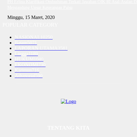
PH Erlina Klarifikasi Ombudsman Terkait Jawaban OJK RI Asal-Asalan D
Mengandung Unsur Keterangan Palsu
Minggu, 15 Maret, 2020
POPULAR CATEGORY
NASIONAL
10250
Batam
5071
LAPORAN UTAMA
3581
Lingga
1189
HUKUM
1040
EKONOMI
730
Karimun
716
Advetorial
590
TENTANG KITA