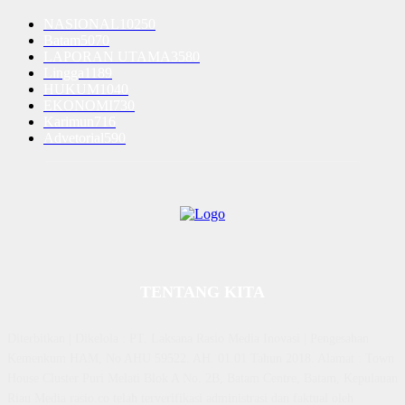
NASIONAL
10250
Batam
5070
LAPORAN UTAMA
3580
Lingga
1189
HUKUM
1040
EKONOMI
730
Karimun
716
Advetorial
590
TENTANG KITA
Diterbitkan | Dikelola : PT. Laksana Rasio Media Inovasi | Pengesahan
Kemenkum HAM, No AHU 59522. AH. 01.01 Tahun 2018. Alamat : Town
House Cluster Puri Melati Blok A No. 2B, Batam Centre, Batam, Kepulauan
Riau Media rasio.co telah terverifikasi administrasi dan faktual oleh