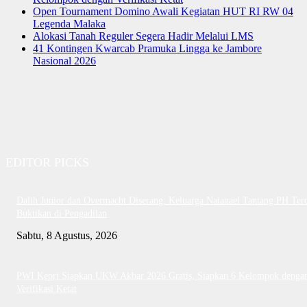
Open Tournament Domino Awali Kegiatan HUT RI RW 04
Legenda Malaka
Alokasi Tanah Reguler Segera Hadir Melalui LMS
41 Kontingen Kwarcab Pramuka Lingga ke Jambore
Nasional 2026
EDITOR PICKS
Dalih Junior dan Overmacht Diserang: Keluarga Natanael Tantang PH Te
Buktikan di Pengadilan
Sabtu, 8 Agustus, 2026
PWI Kepri Siapkan UKW Akbar 2026 Gratis, Siapkan 6 Kelompok denga
Verifikasi Ketat