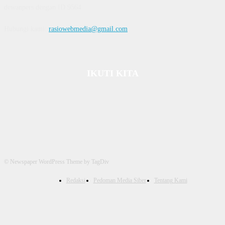
dewanpers dengan ID 9564
Hubungi kami:
rasiowebmedia@gmail.com
IKUTI KITA
© Newspaper WordPress Theme by TagDiv
Redaksi
Pedoman Media Siber
Tentang Kami