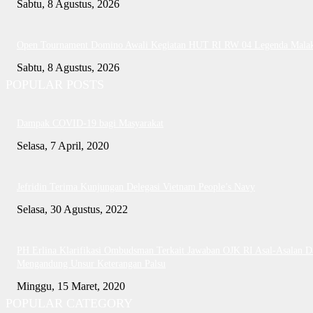
Sabtu, 8 Agustus, 2026
Open Tournament Domino Awali Kegiatan HUT RI RW 04 Legenda Mala
Sabtu, 8 Agustus, 2026
POPULAR POSTS
Dampak COVID-19 bagi Masyarakat
Selasa, 7 April, 2020
Jefridin Terima Kunjungan Delegasi Vietnam People’s Navy
Selasa, 30 Agustus, 2022
PH Erlina Klarifikasi Ombudsman Terkait Jawaban OJK RI Asal-Asalan D
Mengandung Unsur Keterangan Palsu
Minggu, 15 Maret, 2020
POPULAR CATEGORY