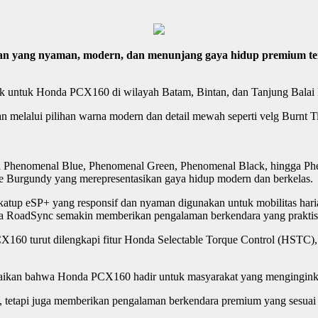
 yang nyaman, modern, dan menunjang gaya hidup premium teru
 untuk Honda PCX160 di wilayah Batam, Bintan, dan Tanjung Balai K
 melalui pilihan warna modern dan detail mewah seperti velg Burnt T
 Phenomenal Blue, Phenomenal Green, Phenomenal Black, hingga Phe
re Burgundy yang merepresentasikan gaya hidup modern dan berkelas.
katup eSP+ yang responsif dan nyaman digunakan untuk mobilitas har
nda RoadSync semakin memberikan pengalaman berkendara yang prakti
 turut dilengkapi fitur Honda Selectable Torque Control (HSTC), A
paikan bahwa Honda PCX160 hadir untuk masyarakat yang mengingink
tapi juga memberikan pengalaman berkendara premium yang sesuai de