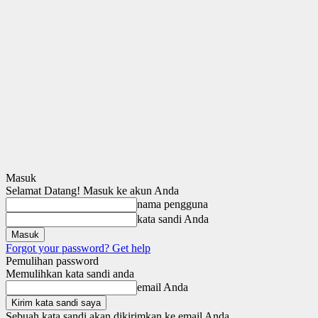
Masuk
Selamat Datang! Masuk ke akun Anda
nama pengguna
kata sandi Anda
Forgot your password? Get help
Pemulihan password
Memulihkan kata sandi anda
email Anda
Sebuah kata sandi akan dikirimkan ke email Anda.