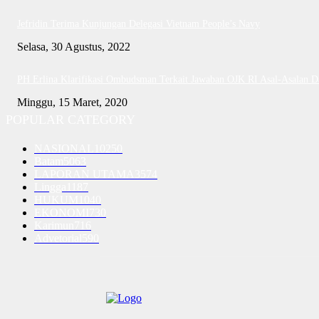
Jefridin Terima Kunjungan Delegasi Vietnam People’s Navy
Selasa, 30 Agustus, 2022
PH Erlina Klarifikasi Ombudsman Terkait Jawaban OJK RI Asal-Asalan 
Minggu, 15 Maret, 2020
POPULAR CATEGORY
NASIONAL
10250
Batam
5063
LAPORAN UTAMA
3574
Lingga
1187
HUKUM
1040
EKONOMI
730
Karimun
716
Advetorial
590