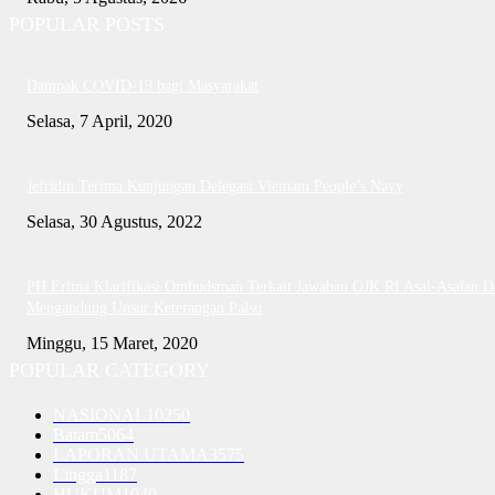
POPULAR POSTS
Dampak COVID-19 bagi Masyarakat
Selasa, 7 April, 2020
Jefridin Terima Kunjungan Delegasi Vietnam People’s Navy
Selasa, 30 Agustus, 2022
PH Erlina Klarifikasi Ombudsman Terkait Jawaban OJK RI Asal-Asalan D
Mengandung Unsur Keterangan Palsu
Minggu, 15 Maret, 2020
POPULAR CATEGORY
NASIONAL
10250
Batam
5064
LAPORAN UTAMA
3575
Lingga
1187
HUKUM
1040