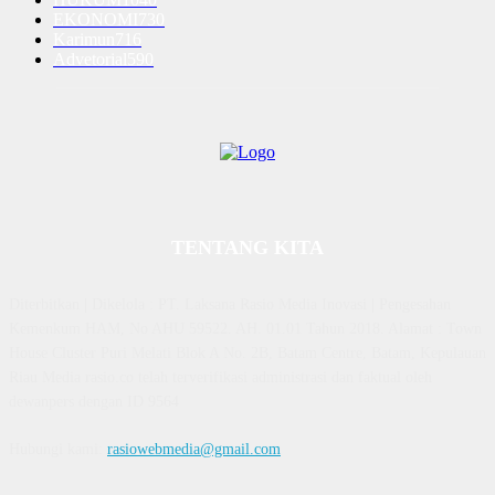
EKONOMI
730
Karimun
716
Advetorial
590
TENTANG KITA
Diterbitkan | Dikelola : PT. Laksana Rasio Media Inovasi | Pengesahan
Kemenkum HAM, No AHU 59522. AH. 01.01 Tahun 2018. Alamat : Town
House Cluster Puri Melati Blok A No. 2B, Batam Centre, Batam, Kepulauan
Riau Media rasio.co telah terverifikasi administrasi dan faktual oleh
dewanpers dengan ID 9564
Hubungi kami:
rasiowebmedia@gmail.com