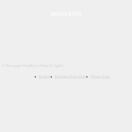
IKUTI KITA
© Newspaper WordPress Theme by TagDiv
Redaksi
Pedoman Media Siber
Tentang Kami