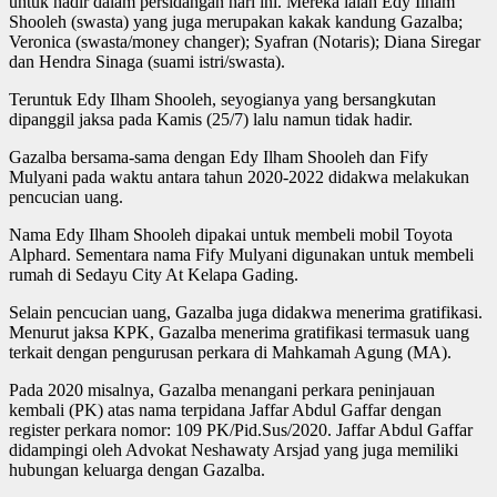
untuk hadir dalam persidangan hari ini. Mereka ialah Edy Ilham
Shooleh (swasta) yang juga merupakan kakak kandung Gazalba;
Veronica (swasta/money changer); Syafran (Notaris); Diana Siregar
dan Hendra Sinaga (suami istri/swasta).
Teruntuk Edy Ilham Shooleh, seyogianya yang bersangkutan
dipanggil jaksa pada Kamis (25/7) lalu namun tidak hadir.
Gazalba bersama-sama dengan Edy Ilham Shooleh dan Fify
Mulyani pada waktu antara tahun 2020-2022 didakwa melakukan
pencucian uang.
Nama Edy Ilham Shooleh dipakai untuk membeli mobil Toyota
Alphard. Sementara nama Fify Mulyani digunakan untuk membeli
rumah di Sedayu City At Kelapa Gading.
Selain pencucian uang, Gazalba juga didakwa menerima gratifikasi.
Menurut jaksa KPK, Gazalba menerima gratifikasi termasuk uang
terkait dengan pengurusan perkara di Mahkamah Agung (MA).
Pada 2020 misalnya, Gazalba menangani perkara peninjauan
kembali (PK) atas nama terpidana Jaffar Abdul Gaffar dengan
register perkara nomor: 109 PK/Pid.Sus/2020. Jaffar Abdul Gaffar
didampingi oleh Advokat Neshawaty Arsjad yang juga memiliki
hubungan keluarga dengan Gazalba.