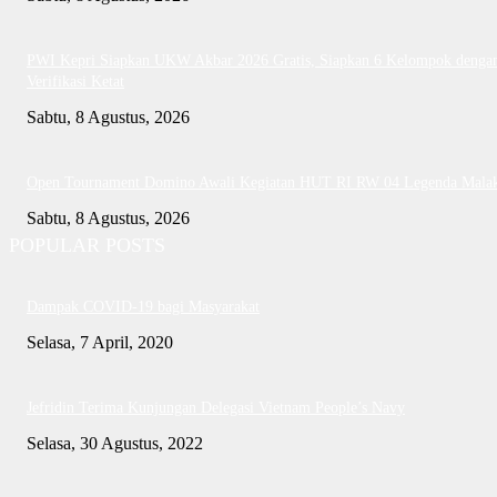
PWI Kepri Siapkan UKW Akbar 2026 Gratis, Siapkan 6 Kelompok denga
Verifikasi Ketat
Sabtu, 8 Agustus, 2026
Open Tournament Domino Awali Kegiatan HUT RI RW 04 Legenda Mala
Sabtu, 8 Agustus, 2026
POPULAR POSTS
Dampak COVID-19 bagi Masyarakat
Selasa, 7 April, 2020
Jefridin Terima Kunjungan Delegasi Vietnam People’s Navy
Selasa, 30 Agustus, 2022