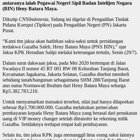
antaranya ialah Pegawai Negeri Sipil Badan Intelijen Negara
(BIN) Heny Batara Maya.
Dikutip
CNNIndonesia
, Sidang ini digelar di Pengadilan Tindak
Pidana Korupsi (Tipikor) pada Pengadilan Negeri (PN) Jakarta
Pusat.
“Kami tim jaksa akan hadirkan saksi-saksi untuk persidangan
terdakwa Gazalba Saleh, Heny Batara Maya (PNS BIN),” ujar
Jaksa KPK Heradian Salipi melalui keterangan tertulis, Senin (29/7).
Dalam surat dakwaan jaksa, pada Mei 2020 bertempat di Jalan
Swadaya II nomor 45 RT 001 RW 08 Kelurahan Tanjung Barat,
Kecamatan Jagakarsa, Jakarta Selatan, Gazalba disebut membeli
sebidang tanah/bangunan sebagaimana SHM 288/Tanjung Barat
atas nama Normawati Ibrahim dari Heny Batara Maya seharga
Rp5.382.783.210.
Untuk menyamarkan transaksi tersebut, nilai jual hanya dilaporkan
sebesar Rp3.700.000.000. Gazalba melakukan pemecahan
pembayaran kepada Heny Batara Maya yang berasal dari penukaran
uang di VIP money changer setelah ditransfer ke rekening milik
Gazalba. Setidaknya terdapat empat kali pembayaran.
Selain itu, tim jaksa KPK juga memanggil lima orang saksi lainnya