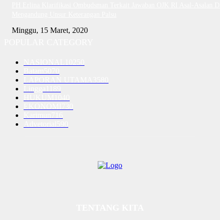
PH Erlina Klarifikasi Ombudsman Terkait Jawaban OJK RI Asal-Asalan D
Mengandung Unsur Keterangan Palsu
Minggu, 15 Maret, 2020
POPULAR CATEGORY
NASIONAL
10250
Batam
5070
LAPORAN UTAMA
3580
Lingga
1189
HUKUM
1040
EKONOMI
730
Karimun
716
Advetorial
590
TENTANG KITA