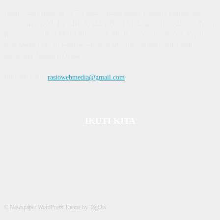
Diterbitkan | Dikelola : PT. Laksana Rasio Media Inovasi | Pengesahan
Kemenkum HAM, No AHU 59522. AH. 01.01 Tahun 2018. Alamat : Town
House Cluster Puri Melati Blok A No. 2B, Batam Centre, Batam, Kepulauan
Riau Media rasio.co telah terverifikasi administrasi dan faktual oleh
dewanpers dengan ID 9564
Hubungi kami:
rasiowebmedia@gmail.com
IKUTI KITA
© Newspaper WordPress Theme by TagDiv