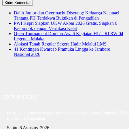
Dalih Junior dan Overmacht Diserang: Keluarga Natanael
Tantang PH Terdakwa Buktikan di Pengadilan
PWI Kepri Siapkan UKW Akbar 2026 Gratis, Siapkan 6
Kelompok dengan Verifikasi Ketat
Open Tournament Domino Awali Kegiatan HUT RI RW 04
Legenda Malaka
Alokasi Tanah Reguler Segera Hadir Melalui LMS
41 Kontingen Kwarcab Pramuka Lingga ke Jambore
Nasional 2026
EDITOR PICKS
Dalih Junior dan Overmacht Diserang: Keluarga Natanael Tantang PH Te
Buktikan di Pengadilan
Sabtu, 8 Agustus, 2026