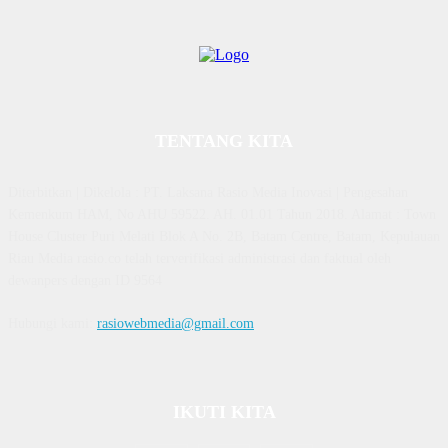
TENTANG KITA
Diterbitkan | Dikelola : PT. Laksana Rasio Media Inovasi | Pengesahan
Kemenkum HAM, No AHU 59522. AH. 01.01 Tahun 2018. Alamat : Town
House Cluster Puri Melati Blok A No. 2B, Batam Centre, Batam, Kepulauan
Riau Media rasio.co telah terverifikasi administrasi dan faktual oleh
dewanpers dengan ID 9564
Hubungi kami:
rasiowebmedia@gmail.com
IKUTI KITA