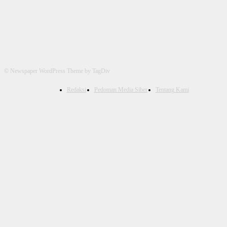
© Newspaper WordPress Theme by TagDiv
Redaksi
Pedoman Media Siber
Tentang Kami