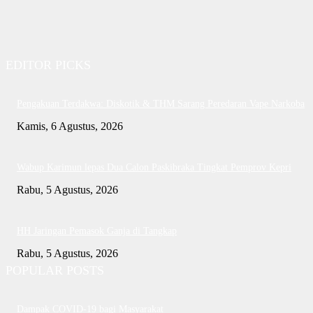
EDITOR PICKS
Pengakuan Terdakwa: Diskotik & THM Sarang Peredaran Vape Narkoba
Kamis, 6 Agustus, 2026
Wabup Karimun lepas Dua Calon Paskibraka Tingkat Pemprov Kepri
Rabu, 5 Agustus, 2026
HH Jaringan Pemasok Ganja di Tangkap
Rabu, 5 Agustus, 2026
POPULAR POSTS
Dampak COVID-19 bagi Masyarakat