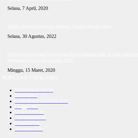
Selasa, 7 April, 2020
Jefridin Terima Kunjungan Delegasi Vietnam People’s Navy
Selasa, 30 Agustus, 2022
PH Erlina Klarifikasi Ombudsman Terkait Jawaban OJK RI Asal-Asalan D
Mengandung Unsur Keterangan Palsu
Minggu, 15 Maret, 2020
POPULAR CATEGORY
NASIONAL
10250
Batam
5064
LAPORAN UTAMA
3575
Lingga
1187
HUKUM
1040
EKONOMI
730
Karimun
716
Advetorial
590