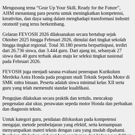
Mengusung tema “Gear Up Your Skill, Ready for the Future”,
AHM menantang para peserta untuk meningkatkan kompetensi,
kreativitas, dan daya saing dalam menghadapi transformasi industri
otomotif yang terus berkembang.
Gelaran FEVOSH 2026 dilaksanakan secara bertahap sejak
Oktober 2025 hingga Februari 2026, dimulai dari tingkat sekolah
hingga tingkat regional. Total 30.180 peserta berpartisipasi, terdiri
dari 26.736 siswa, dan 3.444 guru. Dari ajang ini, sebanyak 27
siswa dan 40 guru terbaik akan maju ke seleksi tingkat nasional
pada Februari 2026.
FEVOSH juga menjadi sarana evaluasi penerapan Kurikulum
Merdeka Astra Honda pada program studi Teknik Sepeda Motor di
SMK mitra binaan. Peserta adalah siswa minimal kelas XII serta
guru yang telah memenuhi standar kualifikasi.
Pengujian dilakukan secara praktik dan tertulis, mencakup
pengenalan alat ukur, perawatan sepeda motor Honda dan perbaikan
dan diagnosis teknis.
Untuk kategori guru, penilaian difokuskan pada kompetensi
mengajar, metode pembelajaran yang efektif, serta kemampuan
menyampaikan materi teknis dengan cara yang mudah dipahami.