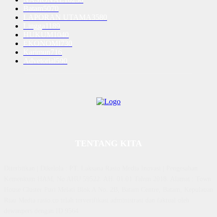
Batam
5070
LAPORAN UTAMA
3580
Lingga
1189
HUKUM
1040
EKONOMI
730
Karimun
716
Advetorial
590
TENTANG KITA
Diterbitkan | Dikelola : PT. Laksana Rasio Media Inovasi | Pengesahan
Kemenkum HAM, No AHU 59522. AH. 01.01 Tahun 2018. Alamat : Town
House Cluster Puri Melati Blok A No. 2B, Batam Centre, Batam, Kepulauan
Riau Media rasio.co telah terverifikasi administrasi dan faktual oleh
dewanpers dengan ID 9564