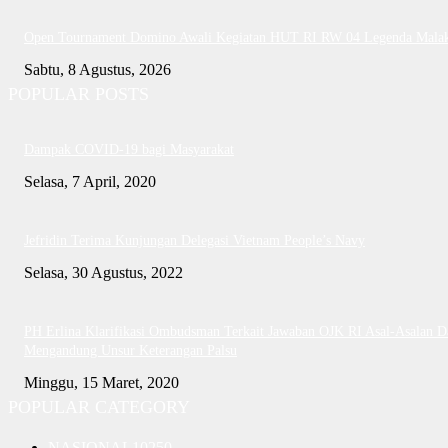
Open Tournament Domino Awali Kegiatan HUT RI RW 04 Legenda Mala
Sabtu, 8 Agustus, 2026
POPULAR POSTS
Dampak COVID-19 bagi Masyarakat
Selasa, 7 April, 2020
Jefridin Terima Kunjungan Delegasi Vietnam People’s Navy
Selasa, 30 Agustus, 2022
PH Erlina Klarifikasi Ombudsman Terkait Jawaban OJK RI Asal-Asalan D
Mengandung Unsur Keterangan Palsu
Minggu, 15 Maret, 2020
POPULAR CATEGORY
NASIONAL
10250