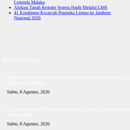
Legenda Malaka
Alokasi Tanah Reguler Segera Hadir Melalui LMS
41 Kontingen Kwarcab Pramuka Lingga ke Jambore
Nasional 2026
EDITOR PICKS
Dalih Junior dan Overmacht Diserang: Keluarga Natanael Tantang PH Te
Buktikan di Pengadilan
Sabtu, 8 Agustus, 2026
PWI Kepri Siapkan UKW Akbar 2026 Gratis, Siapkan 6 Kelompok denga
Verifikasi Ketat
Sabtu, 8 Agustus, 2026