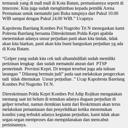
termasuk yang di mall mall di Kota Batam, permainannya seperti di
timezone. Kita juga sudah menghimbau kepada pemilik Arena
Permainan untuk mematuhi jam Buka tutupnya dari Pukul 10.00
WIB sampai dengan Pukul 24.00 WIB.” Ucapnya
Kapolresta Barelang Kombes Pol Nugroho Tri N menegaskan kami
Polresta Barelang bersama Ditreskrimum Polda Kepri apabila
menemukan adanya unsur perjudian pasti akan kita tindak, tidak
akan kita biarkan, pasti akan kita bumi hanguskan perjudian yg ada
di Kota Batam.
“Gelper yang sudah kita cek tadi alhamdulillah sudah memiliki
perizinan lengkap dan sudah mematuhi aturan dari PTSP
pemerintah Provinsi Kepri. Di tempat tersebut juga ada tulisan
larangan ” Dilarang bermain judi” pada saat melakukan pengecekan
tadi tidak ditemukan Unsur perjudian .” Ucap Kapolresta Barelang
Kombes Pol Nugroho Tri N.
Dirreskrimum Polda Kepri Kombes Pol Adip Rojikan mengatakan
memang saat ini belum di temukan adanya dugaan perjudian di
gelper tersebut, namun demikian kami dari Reskrimum akan terus
melakukan pemantauan dan penyelidikan ketika menemukan
kondisi yang terbukti adanya kegiatan perjudian, kami tidak akan
segan-segan memproses dan mempidanakan dan mencabut
perizinannya.