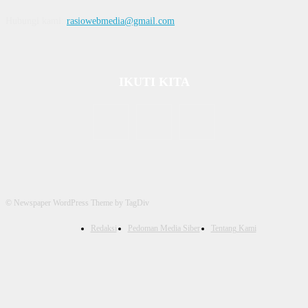
Hubungi kami:
rasiowebmedia@gmail.com
IKUTI KITA
© Newspaper WordPress Theme by TagDiv
Redaksi
Pedoman Media Siber
Tentang Kami