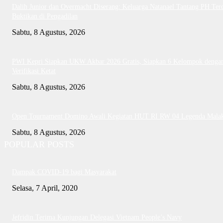
Dalih Junior dan Overmacht Diserang: Keluarga Natanael Tantang PH Te
Buktikan di Pengadilan
Sabtu, 8 Agustus, 2026
PWI Kepri Siapkan UKW Akbar 2026 Gratis, Siapkan 6 Kelompok denga
Verifikasi Ketat
Sabtu, 8 Agustus, 2026
Open Tournament Domino Awali Kegiatan HUT RI RW 04 Legenda Mala
Sabtu, 8 Agustus, 2026
POPULAR POSTS
Dampak COVID-19 bagi Masyarakat
Selasa, 7 April, 2020
Jefridin Terima Kunjungan Delegasi Vietnam People’s Navy