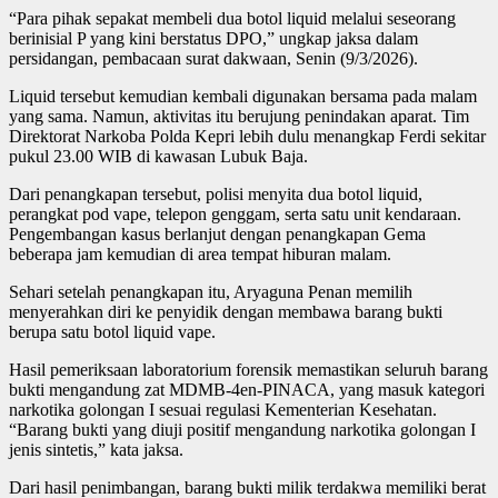
“Para pihak sepakat membeli dua botol liquid melalui seseorang
berinisial P yang kini berstatus DPO,” ungkap jaksa dalam
persidangan, pembacaan surat dakwaan, Senin (9/3/2026).
Liquid tersebut kemudian kembali digunakan bersama pada malam
yang sama. Namun, aktivitas itu berujung penindakan aparat. Tim
Direktorat Narkoba Polda Kepri lebih dulu menangkap Ferdi sekitar
pukul 23.00 WIB di kawasan Lubuk Baja.
Dari penangkapan tersebut, polisi menyita dua botol liquid,
perangkat pod vape, telepon genggam, serta satu unit kendaraan.
Pengembangan kasus berlanjut dengan penangkapan Gema
beberapa jam kemudian di area tempat hiburan malam.
Sehari setelah penangkapan itu, Aryaguna Penan memilih
menyerahkan diri ke penyidik dengan membawa barang bukti
berupa satu botol liquid vape.
Hasil pemeriksaan laboratorium forensik memastikan seluruh barang
bukti mengandung zat MDMB-4en-PINACA, yang masuk kategori
narkotika golongan I sesuai regulasi Kementerian Kesehatan.
“Barang bukti yang diuji positif mengandung narkotika golongan I
jenis sintetis,” kata jaksa.
Dari hasil penimbangan, barang bukti milik terdakwa memiliki berat