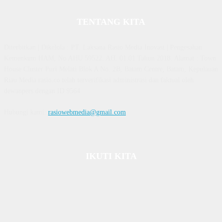
TENTANG KITA
Diterbitkan | Dikelola : PT. Laksana Rasio Media Inovasi | Pengesahan
Kemenkum HAM, No AHU 59522. AH. 01.01 Tahun 2018. Alamat : Town
House Cluster Puri Melati Blok A No. 2B, Batam Centre, Batam, Kepulauan
Riau Media rasio.co telah terverifikasi administrasi dan faktual oleh
dewanpers dengan ID 9564
Hubungi kami:
rasiowebmedia@gmail.com
IKUTI KITA