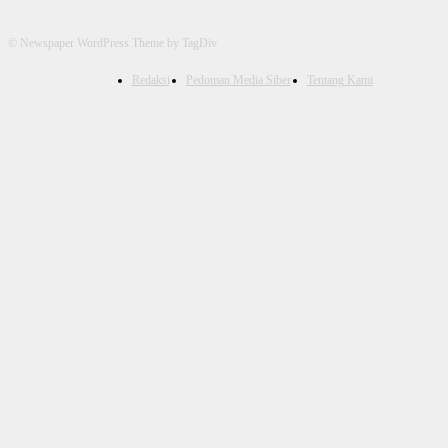
© Newspaper WordPress Theme by TagDiv
Redaksi
Pedoman Media Siber
Tentang Kami