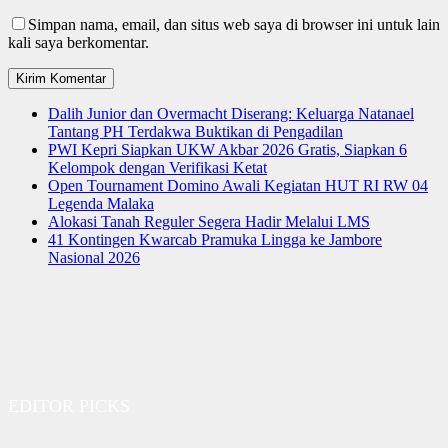
Simpan nama, email, dan situs web saya di browser ini untuk lain
kali saya berkomentar.
Dalih Junior dan Overmacht Diserang: Keluarga Natanael
Tantang PH Terdakwa Buktikan di Pengadilan
PWI Kepri Siapkan UKW Akbar 2026 Gratis, Siapkan 6
Kelompok dengan Verifikasi Ketat
Open Tournament Domino Awali Kegiatan HUT RI RW 04
Legenda Malaka
Alokasi Tanah Reguler Segera Hadir Melalui LMS
41 Kontingen Kwarcab Pramuka Lingga ke Jambore
Nasional 2026
EDITOR PICKS