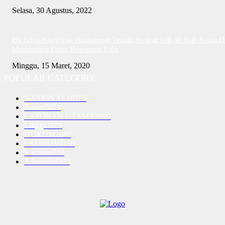
Selasa, 30 Agustus, 2022
PH Erlina Klarifikasi Ombudsman Terkait Jawaban OJK RI Asal-Asalan D
Mengandung Unsur Keterangan Palsu
Minggu, 15 Maret, 2020
POPULAR CATEGORY
NASIONAL
10250
Batam
5070
LAPORAN UTAMA
3580
Lingga
1189
HUKUM
1040
EKONOMI
730
Karimun
716
Advetorial
590