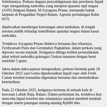
Sebelumnya, Perkara dugaan penyalahgunaan dan peredaran liquid
vape mengandung narkotika yang menjerat aparatur sipil negara
(ASN) Imigrasi Batam, M Aryaguna Penan, memasuki babak
lanjutan di Pengadilan Negeri Batam. Agenda persidangan Rabu
(6/5)
dijadwalkan mendengar keterangan saksi tambahan, di tengah
sorotan publik terhadap keterlibatan aparatur negara dalam kasus
narkotika.
Terdakwa Aryaguna Penan didakwa bersama dua rekannya,
Ferdiyansah Putra dan Gemmalyn Pagtakhan, dalam perkara yang
diproses secara terpisah. Ketiganya diduga terlibat permufakatan
jahat terkait narkotika golongan I bukan tanaman dengan berat
melebihi 5 gram.
Jaksa dalam dakwaannya menguraikan, perkara bermula pada 18
Oktober 2025 saat Gema diperkenalkan liquid vape oleh Ferdi.
Cairan tersebut kemudian digunakan bersama dan menimbulkan
ketertarikan.
Pada 22 Oktober 2025, ketiganya bertemu di sebuah kafe di
kawasan Lubuk Baja, Batam. Dalam pertemuan itu, terdakwa ikut
mencoba liquid tersebut dan selanjutnya sepakat membeli kembali
dengan sistem patungan masing-masing Rp600 ribu.