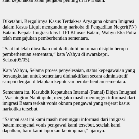
atau keponakan salah penjabat penting di BP Batam.
Diketahui, Bergulirnya Kasus Terdakwa Aryaguna oknum Imigrasi
dalam Kasus Liquit mengandung narkoba di Pengadilan Negeri(PN)
Batam. Kepala Imigrasi klas I TPI Khusus Batam, Wahyu Eka Putra
telah mengajukan pemberhentian sementara.
“Saat ini telah diusulkan untuk dijatuhi hukuman disiplin berupa
pemberhentian sementara,” kata Wahyu di swarakepri.
Selasa(05/05).
Kata Wahyu, Selama proses penyelesaian, status kepegawaian yang
bersangkutan untuk sementara dininaktifkan secara administratif
sampai dengan ditetapkan keputusan pemberhentian sementara.
Sementara itu, Kasubdit Kepatuhan Internal (Patnal) Ditjen Imugrasi
, Washington Napitupulu, mengaku masih menunggu informasi dari
imigrasi Batam terkait vonis oknum pengawai yang terjerat kasus
narkotika tersebut.
“Sampai saat ini kami masih menunggu informasi dari imigrasi
batam mengenai vonis pengawai kami tersebut, setelah kami
dapatkan, baru kami laporkan kepimpinan,” ujarnya.