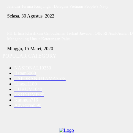
Jefridin Terima Kunjungan Delegasi Vietnam People’s Navy
Selasa, 30 Agustus, 2022
PH Erlina Klarifikasi Ombudsman Terkait Jawaban OJK RI Asal-Asalan D
Mengandung Unsur Keterangan Palsu
Minggu, 15 Maret, 2020
POPULAR CATEGORY
NASIONAL
10250
Batam
5068
LAPORAN UTAMA
3578
Lingga
1189
HUKUM
1040
EKONOMI
730
Karimun
716
Advetorial
590