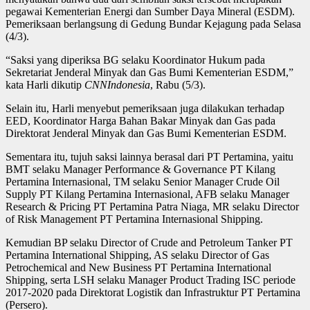
pegawai Kementerian Energi dan Sumber Daya Mineral (ESDM).
Pemeriksaan berlangsung di Gedung Bundar Kejagung pada Selasa
(4/3).
“Saksi yang diperiksa BG selaku Koordinator Hukum pada
Sekretariat Jenderal Minyak dan Gas Bumi Kementerian ESDM,”
kata Harli dikutip
CNNIndonesia
, Rabu (5/3).
Selain itu, Harli menyebut pemeriksaan juga dilakukan terhadap
EED, Koordinator Harga Bahan Bakar Minyak dan Gas pada
Direktorat Jenderal Minyak dan Gas Bumi Kementerian ESDM.
Sementara itu, tujuh saksi lainnya berasal dari PT Pertamina, yaitu
BMT selaku Manager Performance & Governance PT Kilang
Pertamina Internasional, TM selaku Senior Manager Crude Oil
Supply PT Kilang Pertamina Internasional, AFB selaku Manager
Research & Pricing PT Pertamina Patra Niaga, MR selaku Director
of Risk Management PT Pertamina Internasional Shipping.
Kemudian BP selaku Director of Crude and Petroleum Tanker PT
Pertamina International Shipping, AS selaku Director of Gas
Petrochemical and New Business PT Pertamina International
Shipping, serta LSH selaku Manager Product Trading ISC periode
2017-2020 pada Direktorat Logistik dan Infrastruktur PT Pertamina
(Persero).