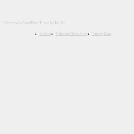
© Newspaper WordPress Theme by TagDiv
Redaksi
Pedoman Media Siber
Tentang Kami