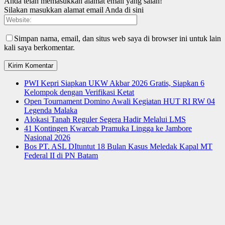
Anda telah memasukkan alamat email yang salah!
Silakan masukkan alamat email Anda di sini
Simpan nama, email, dan situs web saya di browser ini untuk lain
kali saya berkomentar.
PWI Kepri Siapkan UKW Akbar 2026 Gratis, Siapkan 6
Kelompok dengan Verifikasi Ketat
Open Tournament Domino Awali Kegiatan HUT RI RW 04
Legenda Malaka
Alokasi Tanah Reguler Segera Hadir Melalui LMS
41 Kontingen Kwarcab Pramuka Lingga ke Jambore
Nasional 2026
Bos PT. ASL DItuntut 18 Bulan Kasus Meledak Kapal MT
Federal II di PN Batam