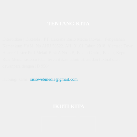
TENTANG KITA
Diterbitkan | Dikelola : PT. Laksana Rasio Media Inovasi | Pengesahan
Kemenkum HAM, No AHU 59522. AH. 01.01 Tahun 2018. Alamat : Town
House Cluster Puri Melati Blok A No. 2B, Batam Centre, Batam, Kepulauan
Riau Media rasio.co telah terverifikasi administrasi dan faktual oleh
dewanpers dengan ID 9564
Hubungi kami:
rasiowebmedia@gmail.com
IKUTI KITA