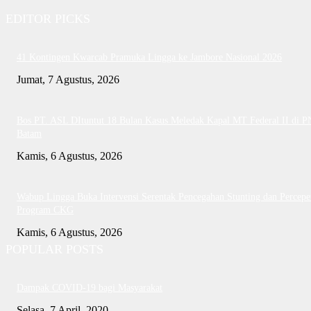
EDITOR PICKS
41 Kontingen Kwarcab Pramuka Lingga ke Jambore Nasional 2026
Jumat, 7 Agustus, 2026
Bos PT. ASL DItuntut 18 Bulan Kasus Meledak Kapal MT Federal II di P
Batam
Kamis, 6 Agustus, 2026
Wabup Lingga Buka Intervensi Serentak Pencegahan Stunting dan Percepe
Program CKG
Kamis, 6 Agustus, 2026
POPULAR POSTS
Dampak COVID-19 bagi Masyarakat
Selasa, 7 April, 2020