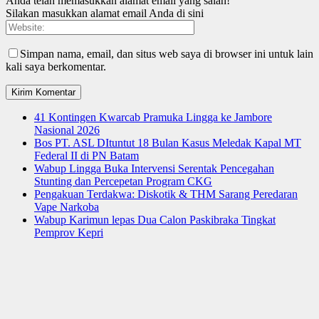
Anda telah memasukkan alamat email yang salah!
Silakan masukkan alamat email Anda di sini
Simpan nama, email, dan situs web saya di browser ini untuk lain
kali saya berkomentar.
41 Kontingen Kwarcab Pramuka Lingga ke Jambore
Nasional 2026
Bos PT. ASL DItuntut 18 Bulan Kasus Meledak Kapal MT
Federal II di PN Batam
Wabup Lingga Buka Intervensi Serentak Pencegahan
Stunting dan Percepetan Program CKG
Pengakuan Terdakwa: Diskotik & THM Sarang Peredaran
Vape Narkoba
Wabup Karimun lepas Dua Calon Paskibraka Tingkat
Pemprov Kepri