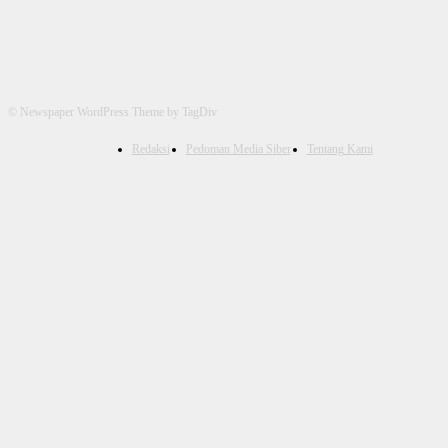
© Newspaper WordPress Theme by TagDiv
Redaksi
Pedoman Media Siber
Tentang Kami