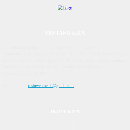
TENTANG KITA
Diterbitkan | Dikelola : PT. Laksana Rasio Media Inovasi | Pengesahan
Kemenkum HAM, No AHU 59522. AH. 01.01 Tahun 2018. Alamat : Town
House Cluster Puri Melati Blok A No. 2B, Batam Centre, Batam, Kepulauan
Riau Media rasio.co telah terverifikasi administrasi dan faktual oleh
dewanpers dengan ID 9564
Hubungi kami:
rasiowebmedia@gmail.com
IKUTI KITA