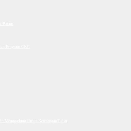
PN Batam
petan Program CKG
Dan Mengandung Unsur Keterangan Palsu