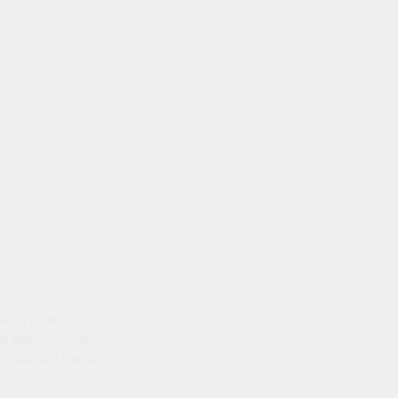
emenkum HAM, No
ti Blok A No. 2B,
istrasi dan faktual