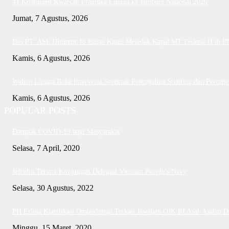
41 Kontingen Kwarcab Pramuka Lingga ke Jambore Nasional 2026
Jumat, 7 Agustus, 2026
Bos PT. ASL DItuntut 18 Bulan Kasus Meledak Kapal MT Federal II di 
Kamis, 6 Agustus, 2026
Wabup Lingga Buka Intervensi Serentak Pencegahan Stunting dan Perce
Kamis, 6 Agustus, 2026
POPULAR POSTS
Dampak COVID-19 bagi Masyarakat
Selasa, 7 April, 2020
Jefridin Terima Kunjungan Delegasi Vietnam People’s Navy
Selasa, 30 Agustus, 2022
PH Erlina Klarifikasi Ombudsman Terkait Jawaban OJK RI Asal-Asalan 
Minggu, 15 Maret, 2020