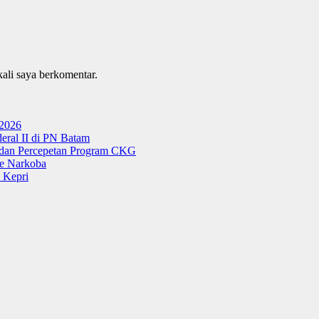
kali saya berkomentar.
 2026
ral II di PN Batam
g dan Percepetan Program CKG
e Narkoba
 Kepri