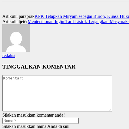
Artikulli paraprak
KPK Tetapkan Miryam sebagai Buron, Kuasa Hukum
Artikulli tjetër
Menteri Jonan Ingin Tarif Listrik Terjangkau Masyaraka
redaksi
TINGGALKAN KOMENTAR
Silakan masukkan komentar anda!
Silakan masukkan nama Anda di sini