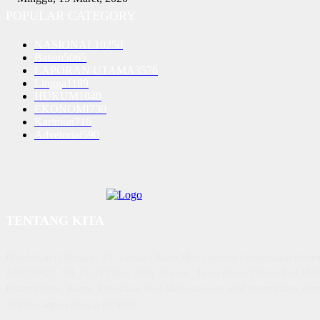
POPULAR CATEGORY
NASIONAL
10250
Batam
5065
LAPORAN UTAMA
3576
Lingga
1189
HUKUM
1040
EKONOMI
730
Karimun
716
Advetorial
590
TENTANG KITA
Diterbitkan | Dikelola : PT. Laksana Rasio Media Inovasi | Pengesahan K
AHU 59522. AH. 01.01 Tahun 2018. Alamat : Town House Cluster Puri Mela
Batam Centre, Batam, Kepulauan Riau Media rasio.co telah terverifikasi admin
oleh dewanpers dengan ID 9564