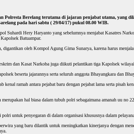
 Polresta Berelang terutama di jajaran penjabat utama, yang dil
elang pada hari sabtu ( 29/04/17) pukul 08.00 WIB.
Kompol Suhardi Hery Haryanto yang sebelumnya menjabat Kasatres Nark
 Kapolsek Batuampar.
 digantikan oleh Kompol Agung Gima Sunarya, karena harus menjalan
eskrim dan Kasat Narkoba juga diikuti pelantikan tiga Kapolsek wila
Kapolsek beserta jajarannya serta seluruh anggota Bhayangkara dan Bhay
ab kenal ramah antara pejabat baru dengan pejabat lama serta pisah ke
merupakan hal biasa dalam tubuh polri sebagaimana amanah uu no 22 s
i polri untuk penyegaran di dalam organisasi khususnya dalam pelayan
perwira yang baru dilantik untuk meningkatkan kinerjanya dengan 
nya.