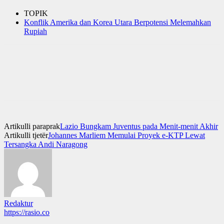
TOPIK
Konflik Amerika dan Korea Utara Berpotensi Melemahkan
Rupiah
Artikulli paraprak
Lazio Bungkam Juventus pada Menit-menit Akhir
Artikulli tjetër
Johannes Marliem Memulai Proyek e-KTP Lewat
Tersangka Andi Naragong
Redaktur
https://rasio.co