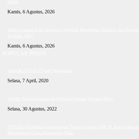
Batam
Kamis, 6 Agustus, 2026
Wabup Lingga Buka Intervensi Serentak Pencegahan Stunting dan Percepe
Program CKG
Kamis, 6 Agustus, 2026
POPULAR POSTS
Dampak COVID-19 bagi Masyarakat
Selasa, 7 April, 2020
Jefridin Terima Kunjungan Delegasi Vietnam People’s Navy
Selasa, 30 Agustus, 2022
PH Erlina Klarifikasi Ombudsman Terkait Jawaban OJK RI Asal-Asalan D
Mengandung Unsur Keterangan Palsu