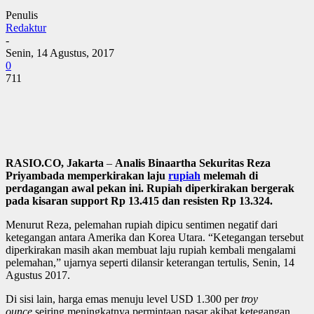
Penulis
Redaktur
-
Senin, 14 Agustus, 2017
0
711
RASIO.CO, Jakarta
–
Analis Binaartha Sekuritas Reza
Priyambada memperkirakan laju
rupiah
melemah di
perdagangan awal pekan ini. Rupiah diperkirakan bergerak
pada kisaran support Rp 13.415 dan resisten Rp 13.324.
Menurut Reza, pelemahan rupiah dipicu sentimen negatif dari
ketegangan antara Amerika dan Korea Utara. “Ketegangan tersebut
diperkirakan masih akan membuat laju rupiah kembali mengalami
pelemahan,” ujarnya seperti dilansir keterangan tertulis, Senin, 14
Agustus 2017.
Di sisi lain, harga emas menuju level USD 1.300 per
troy
ounce
seiring meningkatnya permintaan pasar akibat ketegangan