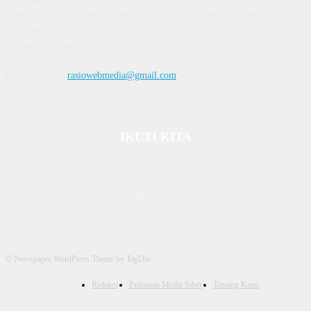
House Cluster Puri Melati Blok A No. 2B, Batam Centre, Batam, Kepulauan
Riau Media rasio.co telah terverifikasi administrasi dan faktual oleh
dewanpers dengan ID 9564
Hubungi kami:
rasiowebmedia@gmail.com
IKUTI KITA
© Newspaper WordPress Theme by TagDiv
Redaksi
Pedoman Media Siber
Tentang Kami