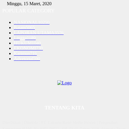
Minggu, 15 Maret, 2020
POPULAR CATEGORY
NASIONAL
10250
Batam
5065
LAPORAN UTAMA
3576
Lingga
1189
HUKUM
1040
EKONOMI
730
Karimun
716
Advetorial
590
TENTANG KITA
Diterbitkan | Dikelola : PT. Laksana Rasio Media Inovasi | Pengesahan
Kemenkum HAM, No AHU 59522. AH. 01.01 Tahun 2018. Alamat : Town