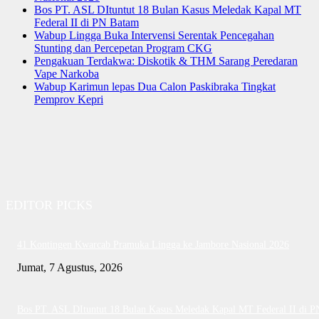
Bos PT. ASL DItuntut 18 Bulan Kasus Meledak Kapal MT
Federal II di PN Batam
Wabup Lingga Buka Intervensi Serentak Pencegahan
Stunting dan Percepetan Program CKG
Pengakuan Terdakwa: Diskotik & THM Sarang Peredaran
Vape Narkoba
Wabup Karimun lepas Dua Calon Paskibraka Tingkat
Pemprov Kepri
EDITOR PICKS
41 Kontingen Kwarcab Pramuka Lingga ke Jambore Nasional 2026
Jumat, 7 Agustus, 2026
Bos PT. ASL DItuntut 18 Bulan Kasus Meledak Kapal MT Federal II di P